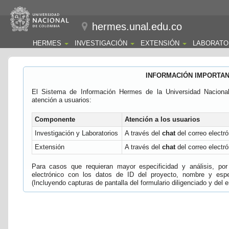
hermes.unal.edu.co
HERMES
INVESTIGACIÓN
EXTENSIÓN
LABORATO
INFORMACIÓN IMPORTA
El Sistema de Información Hermes de la Universidad Naciona
atención a usuarios:
Componente
Atención a los usuarios
Investigación y Laboratorios
A través del
chat
del correo electró
Extensión
A través del
chat
del correo electró
Para casos que requieran mayor especificidad y análisis, por 
electrónico con los datos de ID del proyecto, nombre y espec
(Incluyendo capturas de pantalla del formulario diligenciado y del e