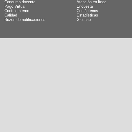
Concurso docente
Atención en línea
Pago Virtual
Encuesta
Control interno
Contáctenos
Calidad
Estadísticas
Buzón de notificaciones
Glosario