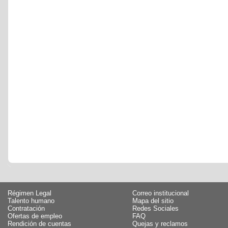
Régimen Legal
Correo institucional
Talento humano
Mapa del sitio
Contratación
Redes Sociales
Ofertas de empleo
FAQ
Rendición de cuentas
Quejas y reclamos