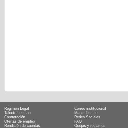
Régimen Legal
Correo institucional
Talento humano
Mapa del sitio
Contratación
Redes Sociales
Ofertas de empleo
FAQ
Rendición de cuentas
Quejas y reclamos