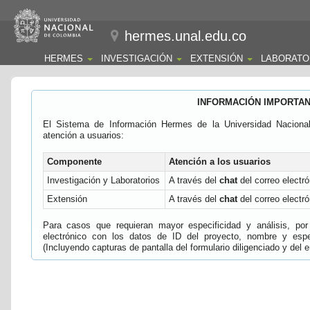
hermes.unal.edu.co
HERMES
INVESTIGACIÓN
EXTENSIÓN
LABORATO
INFORMACIÓN IMPORTA
El Sistema de Información Hermes de la Universidad Naciona
atención a usuarios:
Componente
Atención a los usuarios
Investigación y Laboratorios
A través del
chat
del correo electró
Extensión
A través del
chat
del correo electró
Para casos que requieran mayor especificidad y análisis, por 
electrónico con los datos de ID del proyecto, nombre y espec
(Incluyendo capturas de pantalla del formulario diligenciado y del e