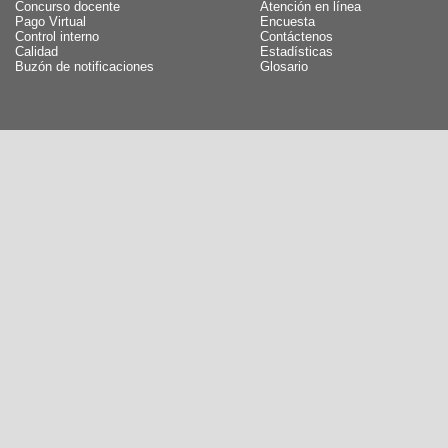
Concurso docente
Atención en línea
Pago Virtual
Encuesta
Control interno
Contáctenos
Calidad
Estadísticas
Buzón de notificaciones
Glosario