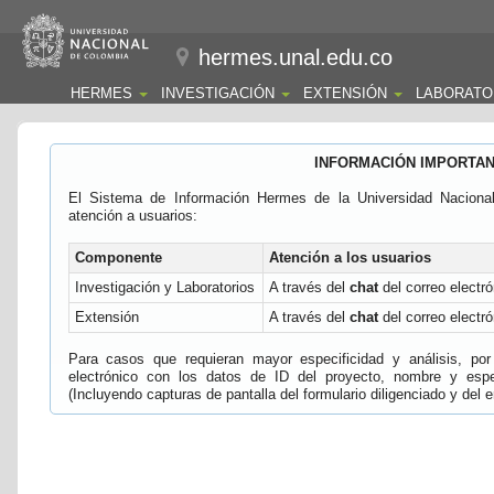
hermes.unal.edu.co
HERMES
INVESTIGACIÓN
EXTENSIÓN
LABORATO
INFORMACIÓN IMPORTA
El Sistema de Información Hermes de la Universidad Naciona
atención a usuarios:
Componente
Atención a los usuarios
Investigación y Laboratorios
A través del
chat
del correo electró
Extensión
A través del
chat
del correo electró
Para casos que requieran mayor especificidad y análisis, por 
electrónico con los datos de ID del proyecto, nombre y espec
(Incluyendo capturas de pantalla del formulario diligenciado y del e