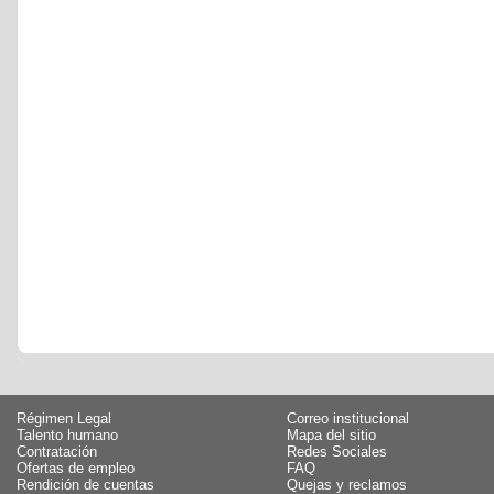
Régimen Legal
Correo institucional
Talento humano
Mapa del sitio
Contratación
Redes Sociales
Ofertas de empleo
FAQ
Rendición de cuentas
Quejas y reclamos