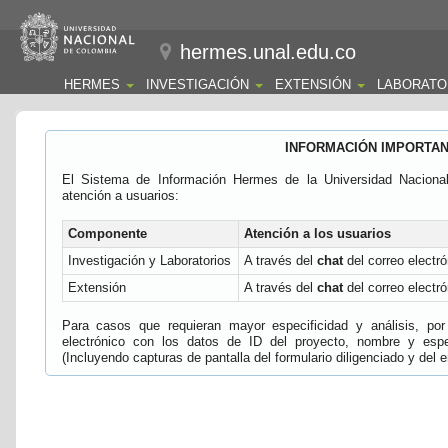
hermes.unal.edu.co
HERMES
INVESTIGACIÓN
EXTENSIÓN
LABORATO
INFORMACIÓN IMPORTA
El Sistema de Información Hermes de la Universidad Naciona
atención a usuarios:
Componente
Atención a los usuarios
Investigación y Laboratorios
A través del
chat
del correo electró
Extensión
A través del
chat
del correo electró
Para casos que requieran mayor especificidad y análisis, por 
electrónico con los datos de ID del proyecto, nombre y espec
(Incluyendo capturas de pantalla del formulario diligenciado y del e