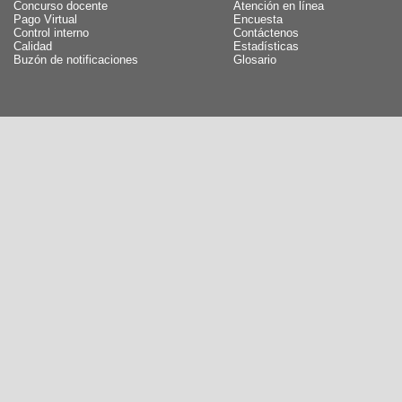
Concurso docente
Atención en línea
Pago Virtual
Encuesta
Control interno
Contáctenos
Calidad
Estadísticas
Buzón de notificaciones
Glosario