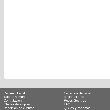
Régimen Legal
Correo institucional
Talento humano
Mapa del sitio
Contratación
Redes Sociales
Ofertas de empleo
FAQ
Rendición de cuentas
Quejas y reclamos