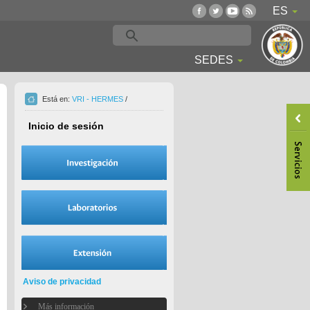
ES
SEDES
Está en:
VRI - HERMES
/
Inicio de sesión
Aviso de privacidad
Más información