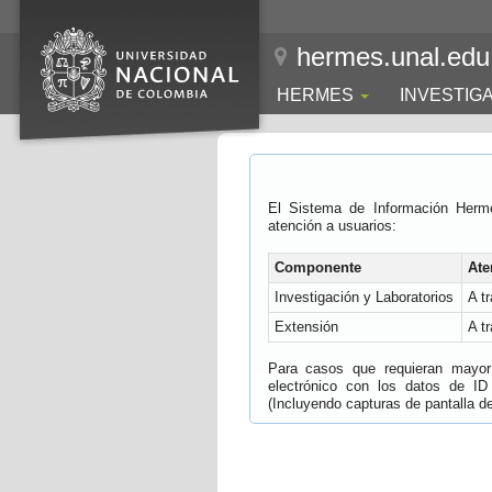
hermes.unal.edu
HERMES
INVESTIG
El Sistema de Información Herm
atención a usuarios:
Componente
Ate
Investigación y Laboratorios
A t
Extensión
A t
Para casos que requieran mayor e
electrónico con los datos de ID
(Incluyendo capturas de pantalla del