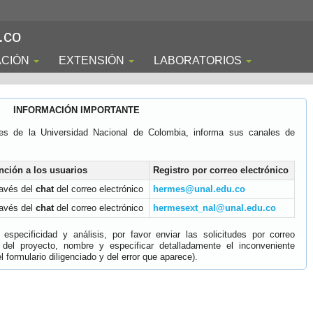
.co
ACIÓN
EXTENSIÓN
LABORATORIOS
INFORMACIÓN IMPORTANTE
es de la Universidad Nacional de Colombia, informa sus canales de
nción a los usuarios
Registro por correo electrónico
ravés del
chat
del correo electrónico
hermes@unal.edu.co
ravés del
chat
del correo electrónico
hermesext_nal@unal.edu.co
specificidad y análisis, por favor enviar las solicitudes por correo
 del proyecto, nombre y especificar detalladamente el inconveniente
 formulario diligenciado y del error que aparece).