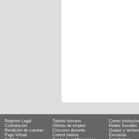
Régimen Legal
Talento humano
Correo institucio
Contratación
Ofertas de empleo
Redes Sociales
Rendición de cuentas
Concurso docente
Quejas y reclam
Pago Virtual
Control interno
Encuesta