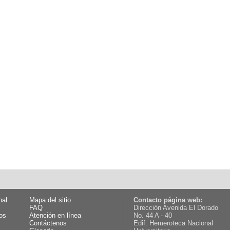
nal
Mapa del sitio
Contacto página web:
FAQ
Dirección Avenida El Dorado
os
Atención en línea
No. 44 A - 40
Contáctenos
Edif. Hemeroteca Nacional