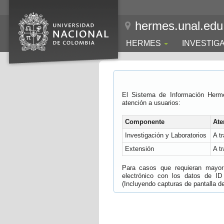
hermes.unal.edu
HERMES
INVESTIG
El Sistema de Información Herm
atención a usuarios:
Componente
Ate
Investigación y Laboratorios
A t
Extensión
A t
Para casos que requieran mayor e
electrónico con los datos de ID
(Incluyendo capturas de pantalla del