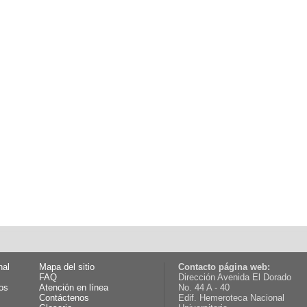
nal
Mapa del sitio
Contacto página web:
FAQ
Dirección Avenida El Dorado
os
Atención en línea
No. 44 A - 40
Contáctenos
Edif. Hemeroteca Nacional