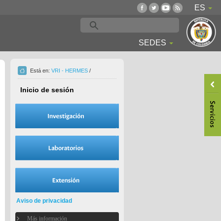
ES
SEDES
Está en:
VRI - HERMES
/
Inicio de sesión
Aviso de privacidad
Más información