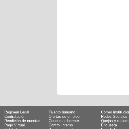
Régimen Legal
Talento humano
Correo institucio
Contratación
Ofertas de empleo
Redes Sociales
Rendición de cuentas
Concurso docente
Quejas y reclam
Pago Virtual
Control interno
Encuesta