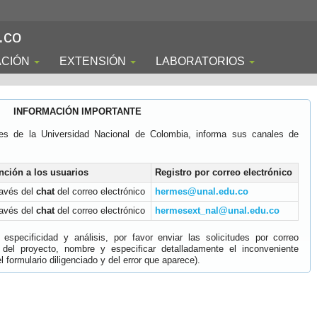
.co
ACIÓN
EXTENSIÓN
LABORATORIOS
INFORMACIÓN IMPORTANTE
es de la Universidad Nacional de Colombia, informa sus canales de
nción a los usuarios
Registro por correo electrónico
ravés del
chat
del correo electrónico
hermes@unal.edu.co
ravés del
chat
del correo electrónico
hermesext_nal@unal.edu.co
specificidad y análisis, por favor enviar las solicitudes por correo
 del proyecto, nombre y especificar detalladamente el inconveniente
 formulario diligenciado y del error que aparece).