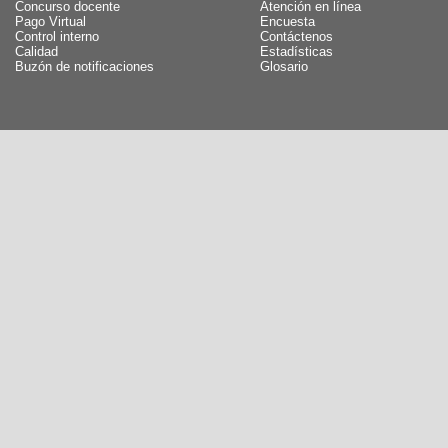
Concurso docente
Atención en línea
Pago Virtual
Encuesta
Control interno
Contáctenos
Calidad
Estadísticas
Buzón de notificaciones
Glosario