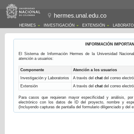
hermes.unal.edu.co
HERMES
INVESTIGACIÓN
EXTENSIÓN
LABORATO
INFORMACIÓN IMPORTA
El Sistema de Información Hermes de la Universidad Naciona
atención a usuarios:
Componente
Atención a los usuarios
Investigación y Laboratorios
A través del
chat
del correo electró
Extensión
A través del
chat
del correo electró
Para casos que requieran mayor especificidad y análisis, por 
electrónico con los datos de ID del proyecto, nombre y espec
(Incluyendo capturas de pantalla del formulario diligenciado y del e