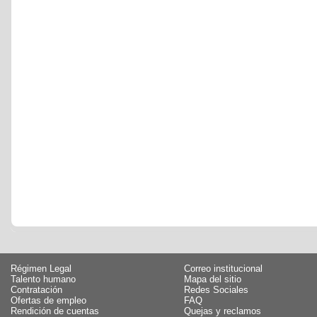
Régimen Legal
Correo institucional
Talento humano
Mapa del sitio
Contratación
Redes Sociales
Ofertas de empleo
FAQ
Rendición de cuentas
Quejas y reclamos