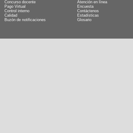
Concurso docente
Atención en línea
Pago Virtual
Encuesta
Control interno
Contáctenos
Calidad
Estadísticas
Buzón de notificaciones
Glosario