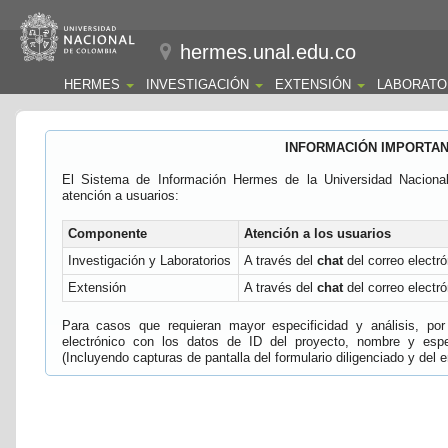
hermes.unal.edu.co
HERMES
INVESTIGACIÓN
EXTENSIÓN
LABORATO
INFORMACIÓN IMPORTA
El Sistema de Información Hermes de la Universidad Naciona
atención a usuarios:
Componente
Atención a los usuarios
Investigación y Laboratorios
A través del
chat
del correo electró
Extensión
A través del
chat
del correo electró
Para casos que requieran mayor especificidad y análisis, por 
electrónico con los datos de ID del proyecto, nombre y espec
(Incluyendo capturas de pantalla del formulario diligenciado y del e