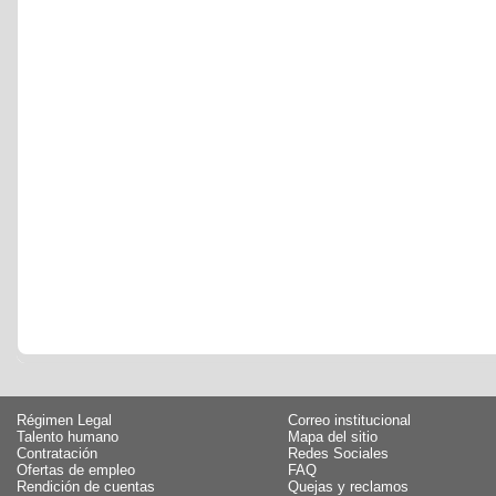
Régimen Legal
Correo institucional
Talento humano
Mapa del sitio
Contratación
Redes Sociales
Ofertas de empleo
FAQ
Rendición de cuentas
Quejas y reclamos