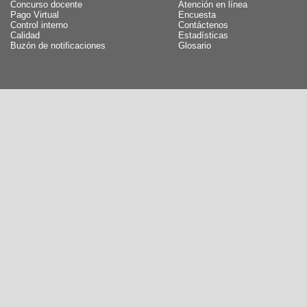
Concurso docente
Atención en línea
Pago Virtual
Encuesta
Control interno
Contáctenos
Calidad
Estadísticas
Buzón de notificaciones
Glosario