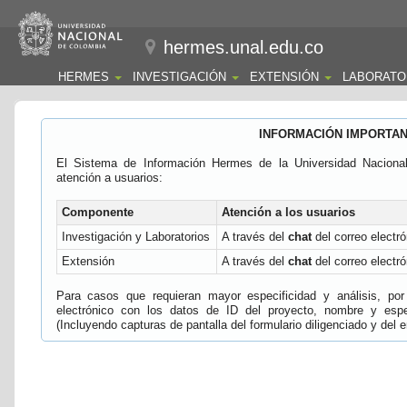
hermes.unal.edu.co
HERMES
INVESTIGACIÓN
EXTENSIÓN
LABORATO
INFORMACIÓN IMPORTA
El Sistema de Información Hermes de la Universidad Naciona
atención a usuarios:
Componente
Atención a los usuarios
Investigación y Laboratorios
A través del
chat
del correo electró
Extensión
A través del
chat
del correo electró
Para casos que requieran mayor especificidad y análisis, por 
electrónico con los datos de ID del proyecto, nombre y espec
(Incluyendo capturas de pantalla del formulario diligenciado y del e