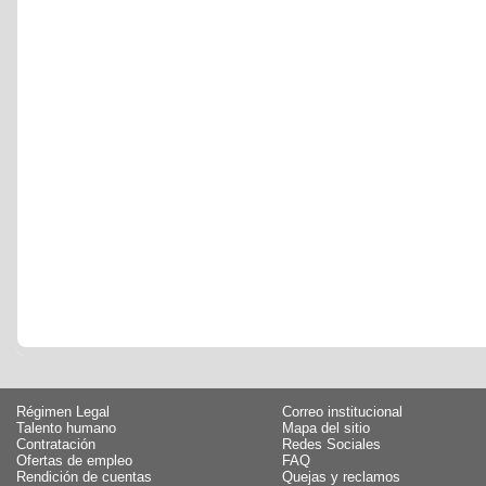
Régimen Legal
Correo institucional
Talento humano
Mapa del sitio
Contratación
Redes Sociales
Ofertas de empleo
FAQ
Rendición de cuentas
Quejas y reclamos