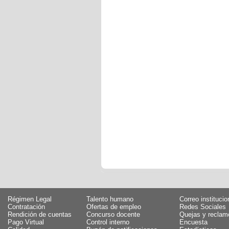
Régimen Legal
Talento humano
Correo institucio
Contratación
Ofertas de empleo
Redes Sociales
Rendición de cuentas
Concurso docente
Quejas y reclam
Pago Virtual
Control interno
Encuesta