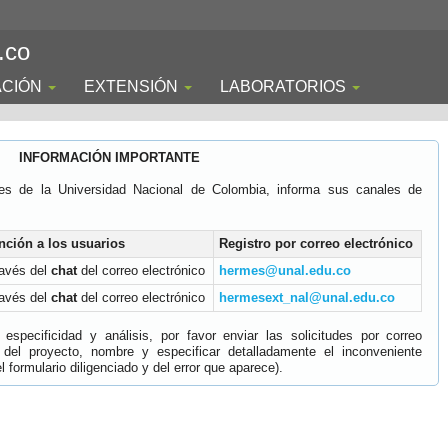
.co
ACIÓN
EXTENSIÓN
LABORATORIOS
INFORMACIÓN IMPORTANTE
es de la Universidad Nacional de Colombia, informa sus canales de
nción a los usuarios
Registro por correo electrónico
ravés del
chat
del correo electrónico
hermes@unal.edu.co
ravés del
chat
del correo electrónico
hermesext_nal@unal.edu.co
specificidad y análisis, por favor enviar las solicitudes por correo
 del proyecto, nombre y especificar detalladamente el inconveniente
 formulario diligenciado y del error que aparece).