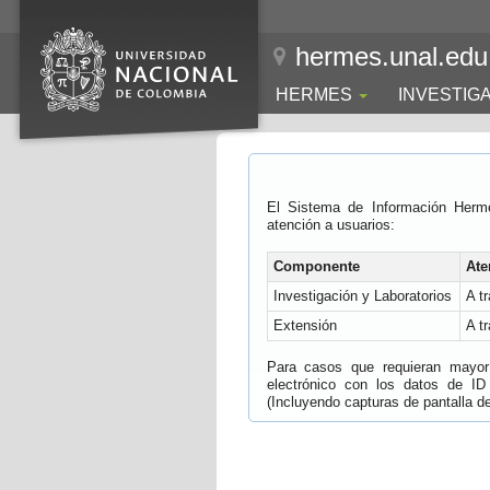
hermes.unal.edu
HERMES
INVESTIG
El Sistema de Información Herm
atención a usuarios:
Componente
Ate
Investigación y Laboratorios
A t
Extensión
A t
Para casos que requieran mayor e
electrónico con los datos de ID
(Incluyendo capturas de pantalla del