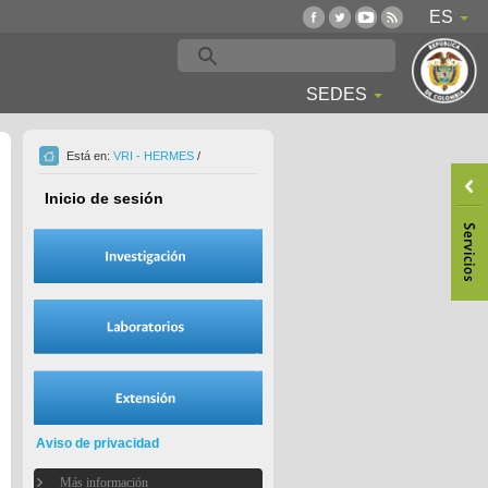
ES
SEDES
Está en:
VRI - HERMES
/
Inicio de sesión
Aviso de privacidad
Más información