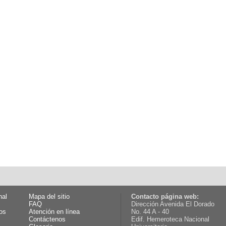
nal
Mapa del sitio
Contacto página web:
FAQ
Dirección Avenida El Dorado
os
Atención en línea
No. 44 A - 40
Contáctenos
Edif. Hemeroteca Nacional