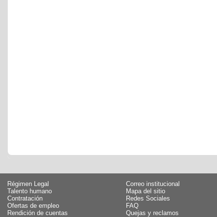
Régimen Legal
Correo institucional
Talento humano
Mapa del sitio
Contratación
Redes Sociales
Ofertas de empleo
FAQ
Rendición de cuentas
Quejas y reclamos