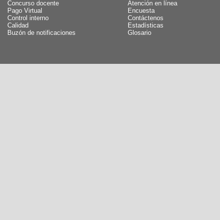
Concurso docente
Atención en línea
Pago Virtual
Encuesta
Control interno
Contáctenos
Calidad
Estadísticas
Buzón de notificaciones
Glosario