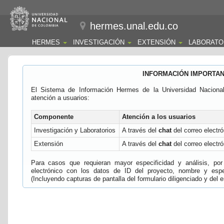
hermes.unal.edu.co
HERMES
INVESTIGACIÓN
EXTENSIÓN
LABORATO
INFORMACIÓN IMPORTA
El Sistema de Información Hermes de la Universidad Naciona
atención a usuarios:
Componente
Atención a los usuarios
Investigación y Laboratorios
A través del
chat
del correo electró
Extensión
A través del
chat
del correo electró
Para casos que requieran mayor especificidad y análisis, por 
electrónico con los datos de ID del proyecto, nombre y espec
(Incluyendo capturas de pantalla del formulario diligenciado y del e