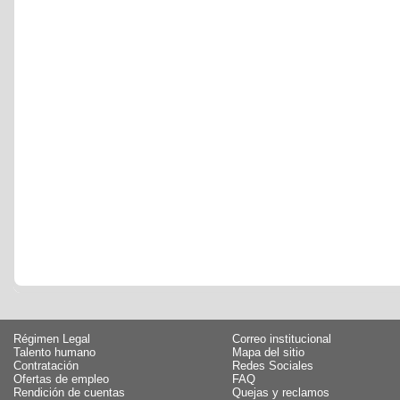
Régimen Legal
Correo institucional
Talento humano
Mapa del sitio
Contratación
Redes Sociales
Ofertas de empleo
FAQ
Rendición de cuentas
Quejas y reclamos