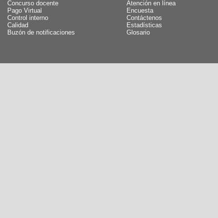
Concurso docente
Atención en línea
Pago Virtual
Encuesta
Control interno
Contáctenos
Calidad
Estadísticas
Buzón de notificaciones
Glosario