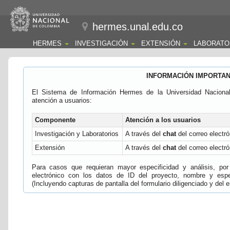
hermes.unal.edu.co
HERMES
INVESTIGACIÓN
EXTENSIÓN
LABORATO
INFORMACIÓN IMPORTA
El Sistema de Información Hermes de la Universidad Naciona
atención a usuarios:
Componente
Atención a los usuarios
Investigación y Laboratorios
A través del
chat
del correo electró
Extensión
A través del
chat
del correo electró
Para casos que requieran mayor especificidad y análisis, por 
electrónico con los datos de ID del proyecto, nombre y espec
(Incluyendo capturas de pantalla del formulario diligenciado y del e