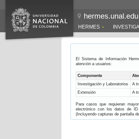
hermes.unal.edu
HERMES
INVESTIG
El Sistema de Información Herm
atención a usuarios:
Componente
Ate
Investigación y Laboratorios
A t
Extensión
A t
Para casos que requieran mayor e
electrónico con los datos de ID
(Incluyendo capturas de pantalla del