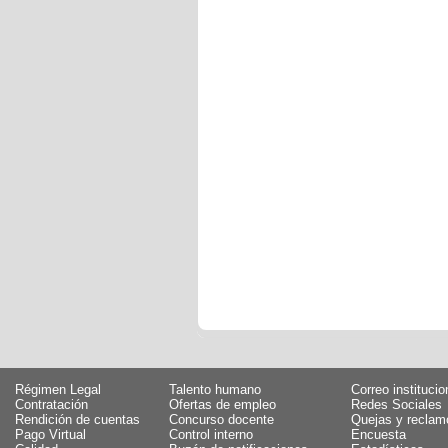
Régimen Legal
Talento humano
Correo institucio
Contratación
Ofertas de empleo
Redes Sociales
Rendición de cuentas
Concurso docente
Quejas y reclam
Pago Virtual
Control interno
Encuesta