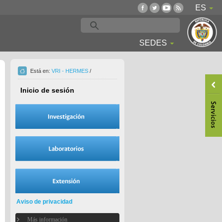
ES
SEDES
Está en:
VRI - HERMES
/
Inicio de sesión
Aviso de privacidad
Más información