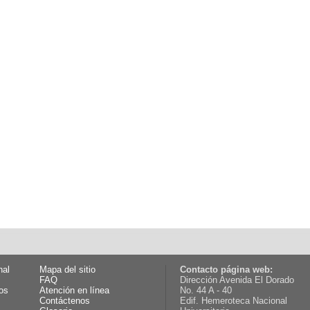
nal
Mapa del sitio
Contacto página web:
FAQ
Dirección Avenida El Dorado
os
Atención en línea
No. 44 A - 40
Contáctenos
Edif. Hemeroteca Nacional