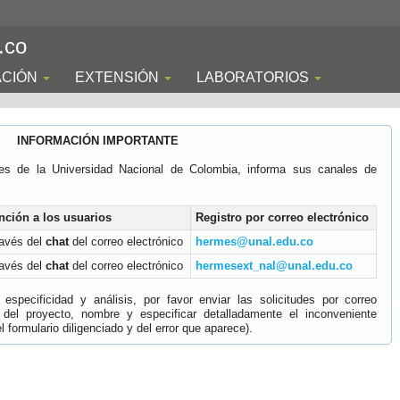
.co
ACIÓN
EXTENSIÓN
LABORATORIOS
INFORMACIÓN IMPORTANTE
es de la Universidad Nacional de Colombia, informa sus canales de
nción a los usuarios
Registro por correo electrónico
ravés del
chat
del correo electrónico
hermes@unal.edu.co
ravés del
chat
del correo electrónico
hermesext_nal@unal.edu.co
specificidad y análisis, por favor enviar las solicitudes por correo
 del proyecto, nombre y especificar detalladamente el inconveniente
 formulario diligenciado y del error que aparece).