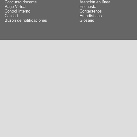
Concurso docente
Atención en línea
Pago Virtual
Encuesta
Control interno
Contáctenos
Calidad
Estadísticas
Buzón de notificaciones
Glosario