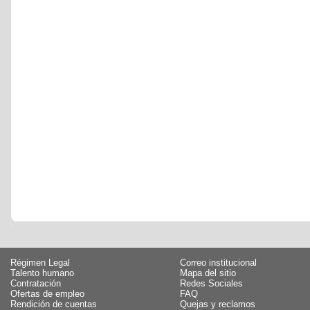
Régimen Legal
Correo institucional
Talento humano
Mapa del sitio
Contratación
Redes Sociales
Ofertas de empleo
FAQ
Rendición de cuentas
Quejas y reclamos