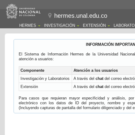
hermes.unal.edu.co
HERMES
INVESTIGACIÓN
EXTENSIÓN
LABORATO
INFORMACIÓN IMPORTA
El Sistema de Información Hermes de la Universidad Naciona
atención a usuarios:
Componente
Atención a los usuarios
Investigación y Laboratorios
A través del
chat
del correo electró
Extensión
A través del
chat
del correo electró
Para casos que requieran mayor especificidad y análisis, por 
electrónico con los datos de ID del proyecto, nombre y espec
(Incluyendo capturas de pantalla del formulario diligenciado y del e