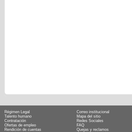
Régimen Legal
Correo institucional
Talento humano
Mapa del sitio
Contratación
Redes Sociales
Ofertas de empleo
FAQ
Rendición de cuentas
Quejas y reclamos