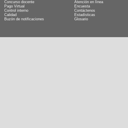
Concurso docente
Atención en línea
Pago Virtual
Encuesta
Control interno
Contáctenos
Calidad
Estadísticas
Buzón de notificaciones
Glosario