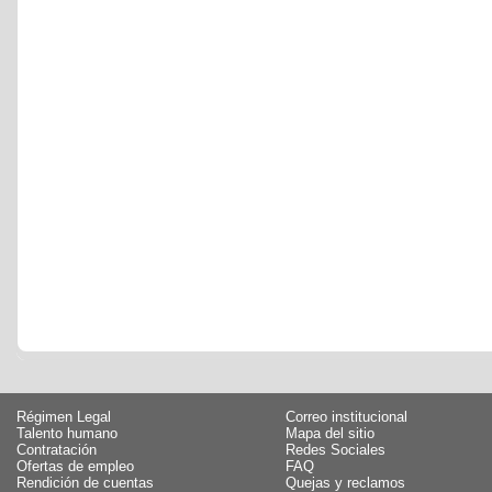
Régimen Legal
Correo institucional
Talento humano
Mapa del sitio
Contratación
Redes Sociales
Ofertas de empleo
FAQ
Rendición de cuentas
Quejas y reclamos