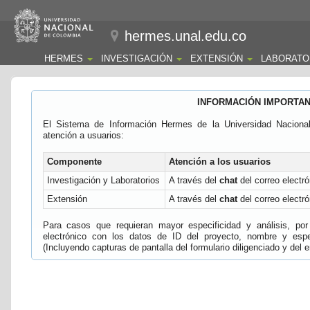
hermes.unal.edu.co
HERMES
INVESTIGACIÓN
EXTENSIÓN
LABORATO
INFORMACIÓN IMPORTA
El Sistema de Información Hermes de la Universidad Naciona
atención a usuarios:
Componente
Atención a los usuarios
Investigación y Laboratorios
A través del
chat
del correo electró
Extensión
A través del
chat
del correo electró
Para casos que requieran mayor especificidad y análisis, por 
electrónico con los datos de ID del proyecto, nombre y espec
(Incluyendo capturas de pantalla del formulario diligenciado y del e