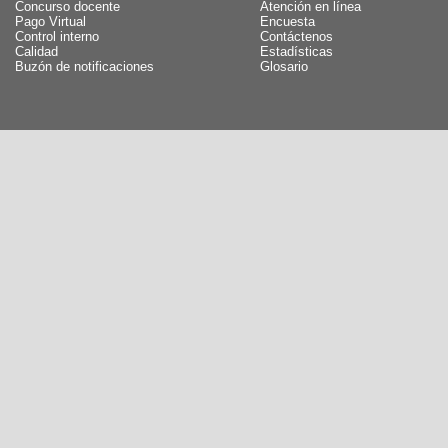
Concurso docente
Atención en línea
Pago Virtual
Encuesta
Control interno
Contáctenos
Calidad
Estadísticas
Buzón de notificaciones
Glosario