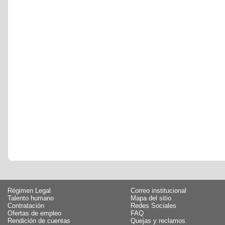
Régimen Legal
Correo institucional
Talento humano
Mapa del sitio
Contratación
Redes Sociales
Ofertas de empleo
FAQ
Rendición de cuentas
Quejas y reclamos