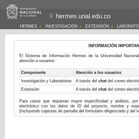
hermes.unal.edu.co
HERMES
INVESTIGACIÓN
EXTENSIÓN
LABORATO
INFORMACIÓN IMPORTA
El Sistema de Información Hermes de la Universidad Naciona
atención a usuarios:
Componente
Atención a los usuarios
Investigación y Laboratorios
A través del
chat
del correo electró
Extensión
A través del
chat
del correo electró
Para casos que requieran mayor especificidad y análisis, por 
electrónico con los datos de ID del proyecto, nombre y espec
(Incluyendo capturas de pantalla del formulario diligenciado y del e