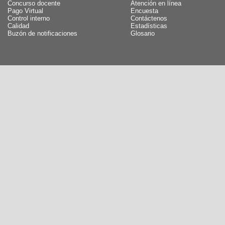
Concurso docente
Atención en línea
Pago Virtual
Encuesta
Control interno
Contáctenos
Calidad
Estadísticas
Buzón de notificaciones
Glosario