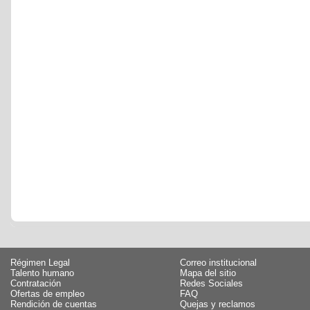
Régimen Legal
Correo institucional
Talento humano
Mapa del sitio
Contratación
Redes Sociales
Ofertas de empleo
FAQ
Rendición de cuentas
Quejas y reclamos