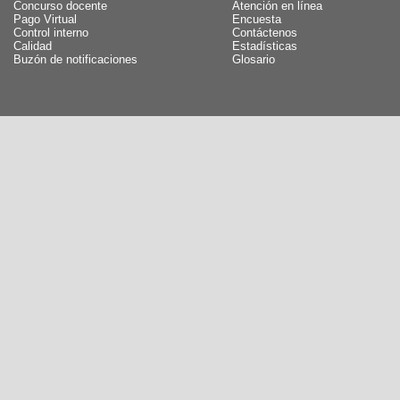
Concurso docente
Atención en línea
Pago Virtual
Encuesta
Control interno
Contáctenos
Calidad
Estadísticas
Buzón de notificaciones
Glosario