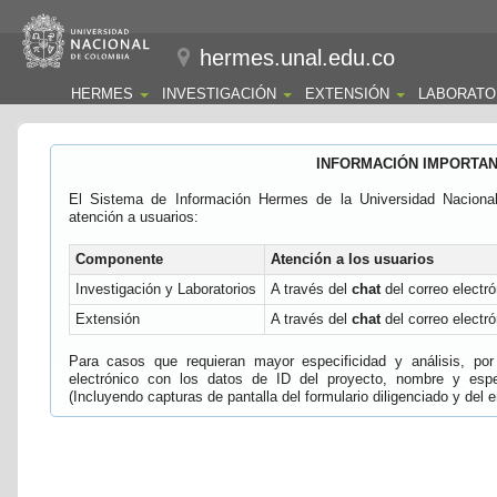
hermes.unal.edu.co
HERMES
INVESTIGACIÓN
EXTENSIÓN
LABORATO
INFORMACIÓN IMPORTA
El Sistema de Información Hermes de la Universidad Naciona
atención a usuarios:
Componente
Atención a los usuarios
Investigación y Laboratorios
A través del
chat
del correo electró
Extensión
A través del
chat
del correo electró
Para casos que requieran mayor especificidad y análisis, por 
electrónico con los datos de ID del proyecto, nombre y espec
(Incluyendo capturas de pantalla del formulario diligenciado y del e