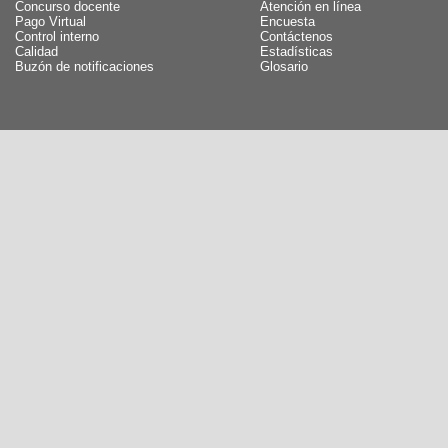
Concurso docente
Atención en línea
Pago Virtual
Encuesta
Control interno
Contáctenos
Calidad
Estadísticas
Buzón de notificaciones
Glosario