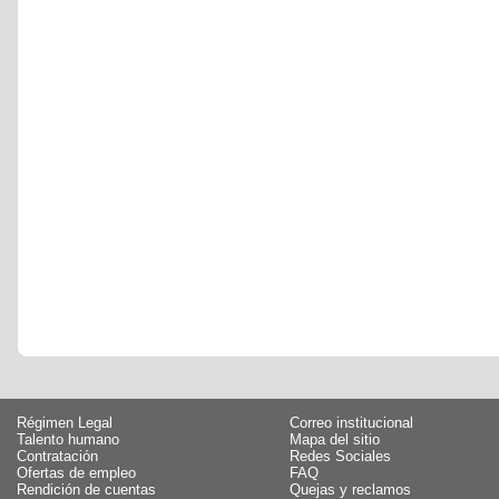
Régimen Legal
Correo institucional
Talento humano
Mapa del sitio
Contratación
Redes Sociales
Ofertas de empleo
FAQ
Rendición de cuentas
Quejas y reclamos