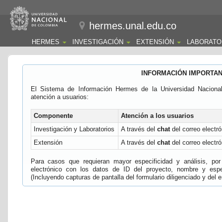
hermes.unal.edu.co
HERMES
INVESTIGACIÓN
EXTENSIÓN
LABORATO
INFORMACIÓN IMPORTA
El Sistema de Información Hermes de la Universidad Naciona
atención a usuarios:
Componente
Atención a los usuarios
Investigación y Laboratorios
A través del
chat
del correo electró
Extensión
A través del
chat
del correo electró
Para casos que requieran mayor especificidad y análisis, por 
electrónico con los datos de ID del proyecto, nombre y espec
(Incluyendo capturas de pantalla del formulario diligenciado y del e