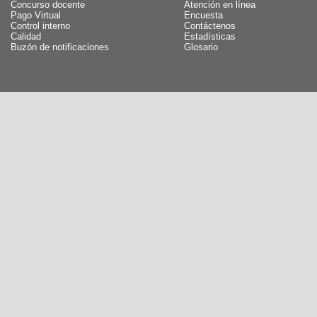
Concurso docente
Atención en línea
Pago Virtual
Encuesta
Control interno
Contáctenos
Calidad
Estadísticas
Buzón de notificaciones
Glosario