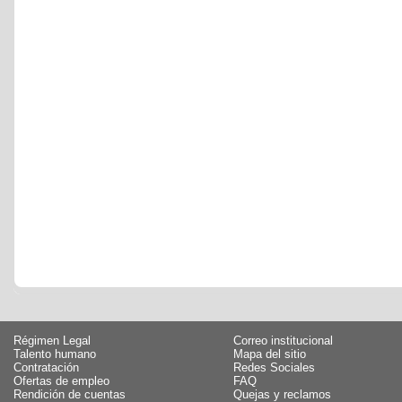
Régimen Legal
Correo institucional
Talento humano
Mapa del sitio
Contratación
Redes Sociales
Ofertas de empleo
FAQ
Rendición de cuentas
Quejas y reclamos