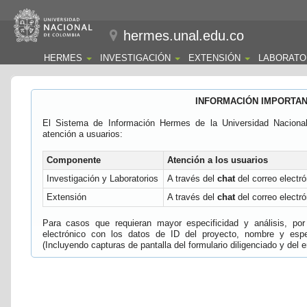
hermes.unal.edu.co
HERMES
INVESTIGACIÓN
EXTENSIÓN
LABORATO
INFORMACIÓN IMPORTA
El Sistema de Información Hermes de la Universidad Naciona
atención a usuarios:
Componente
Atención a los usuarios
Investigación y Laboratorios
A través del
chat
del correo electró
Extensión
A través del
chat
del correo electró
Para casos que requieran mayor especificidad y análisis, por 
electrónico con los datos de ID del proyecto, nombre y espec
(Incluyendo capturas de pantalla del formulario diligenciado y del e