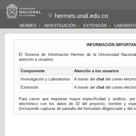
hermes.unal.edu.co
HERMES
INVESTIGACIÓN
EXTENSIÓN
LABORATO
INFORMACIÓN IMPORTA
El Sistema de Información Hermes de la Universidad Naciona
atención a usuarios:
Componente
Atención a los usuarios
Investigación y Laboratorios
A través del
chat
del correo electró
Extensión
A través del
chat
del correo electró
Para casos que requieran mayor especificidad y análisis, por 
electrónico con los datos de ID del proyecto, nombre y espec
(Incluyendo capturas de pantalla del formulario diligenciado y del e