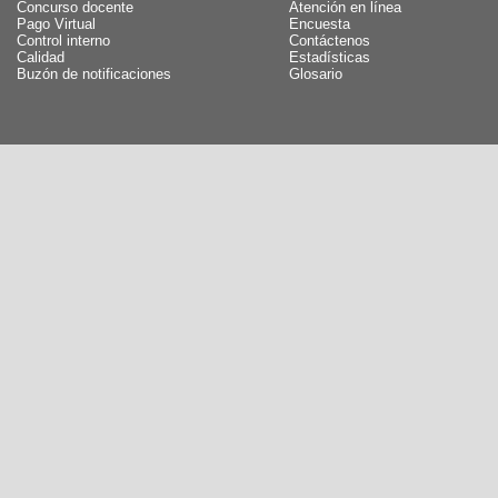
Concurso docente
Atención en línea
Pago Virtual
Encuesta
Control interno
Contáctenos
Calidad
Estadísticas
Buzón de notificaciones
Glosario