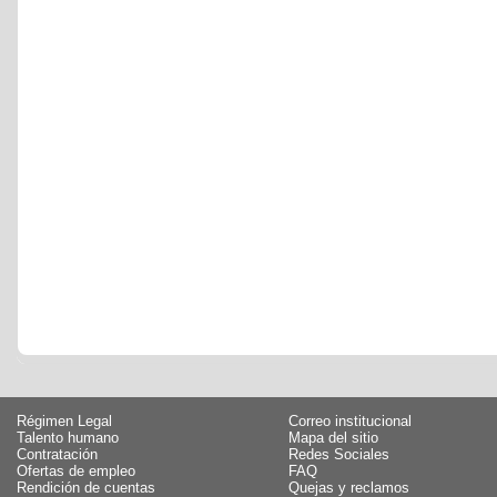
Régimen Legal
Correo institucional
Talento humano
Mapa del sitio
Contratación
Redes Sociales
Ofertas de empleo
FAQ
Rendición de cuentas
Quejas y reclamos