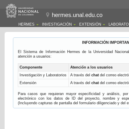
hermes.unal.edu.co
HERMES
INVESTIGACIÓN
EXTENSIÓN
LABORATO
INFORMACIÓN IMPORTA
El Sistema de Información Hermes de la Universidad Naciona
atención a usuarios:
Componente
Atención a los usuarios
Investigación y Laboratorios
A través del
chat
del correo electró
Extensión
A través del
chat
del correo electró
Para casos que requieran mayor especificidad y análisis, por 
electrónico con los datos de ID del proyecto, nombre y espec
(Incluyendo capturas de pantalla del formulario diligenciado y del e