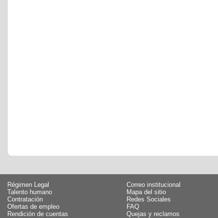
Régimen Legal
Correo institucional
Talento humano
Mapa del sitio
Contratación
Redes Sociales
Ofertas de empleo
FAQ
Rendición de cuentas
Quejas y reclamos