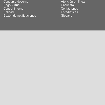
Concurso docente
Atención en línea
Pago Virtual
Encuesta
Control interno
Contáctenos
Calidad
Estadísticas
Buzón de notificaciones
Glosario