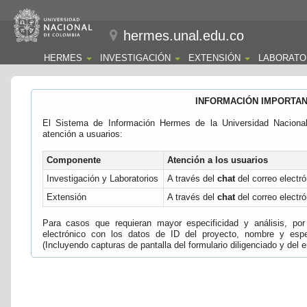
hermes.unal.edu.co
HERMES
INVESTIGACIÓN
EXTENSIÓN
LABORATO
INFORMACIÓN IMPORTA
El Sistema de Información Hermes de la Universidad Naciona
atención a usuarios:
Componente
Atención a los usuarios
Investigación y Laboratorios
A través del
chat
del correo electró
Extensión
A través del
chat
del correo electró
Para casos que requieran mayor especificidad y análisis, por 
electrónico con los datos de ID del proyecto, nombre y espec
(Incluyendo capturas de pantalla del formulario diligenciado y del e