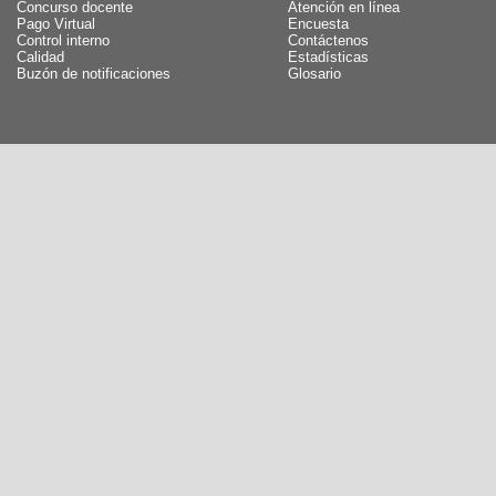
Concurso docente
Atención en línea
Pago Virtual
Encuesta
Control interno
Contáctenos
Calidad
Estadísticas
Buzón de notificaciones
Glosario