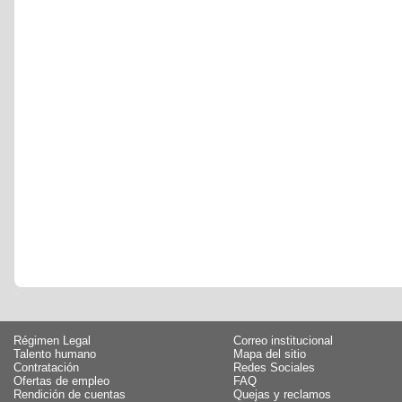
Régimen Legal
Correo institucional
Talento humano
Mapa del sitio
Contratación
Redes Sociales
Ofertas de empleo
FAQ
Rendición de cuentas
Quejas y reclamos