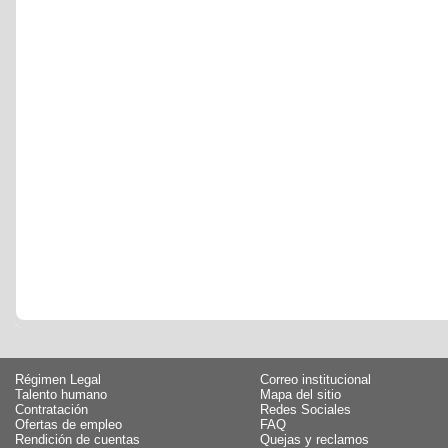
Régimen Legal
Correo institucional
Talento humano
Mapa del sitio
Contratación
Redes Sociales
Ofertas de empleo
FAQ
Rendición de cuentas
Quejas y reclamos