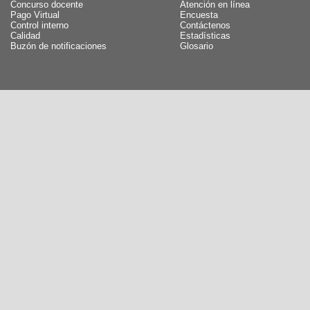
Concurso docente
Atención en línea
Pago Virtual
Encuesta
Control interno
Contáctenos
Calidad
Estadísticas
Buzón de notificaciones
Glosario