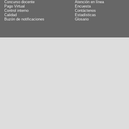
Concurso docente
Atención en línea
Pago Virtual
Encuesta
Control interno
Contáctenos
Calidad
Estadísticas
Buzón de notificaciones
Glosario