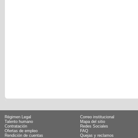
Régimen Legal
Correo institucional
Talento humano
Mapa del sitio
Contratación
Redes Sociales
Ofertas de empleo
FAQ
Rendición de cuentas
Quejas y reclamos