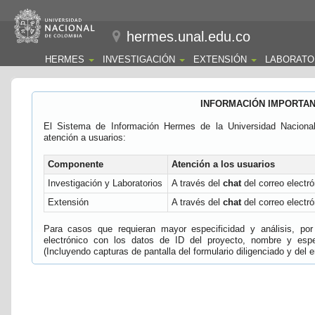
hermes.unal.edu.co
HERMES
INVESTIGACIÓN
EXTENSIÓN
LABORATO
INFORMACIÓN IMPORTA
El Sistema de Información Hermes de la Universidad Naciona
atención a usuarios:
Componente
Atención a los usuarios
Investigación y Laboratorios
A través del
chat
del correo electró
Extensión
A través del
chat
del correo electró
Para casos que requieran mayor especificidad y análisis, por 
electrónico con los datos de ID del proyecto, nombre y espec
(Incluyendo capturas de pantalla del formulario diligenciado y del e