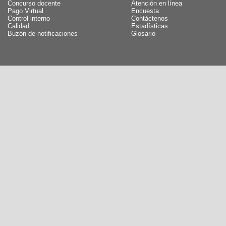
Concurso docente
Atención en línea
Pago Virtual
Encuesta
Control interno
Contáctenos
Calidad
Estadísticas
Buzón de notificaciones
Glosario