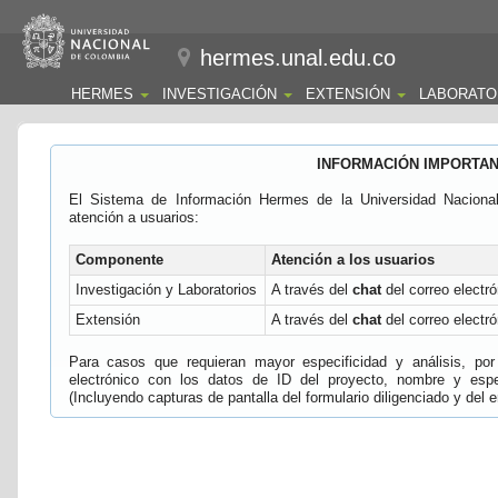
hermes.unal.edu.co
HERMES
INVESTIGACIÓN
EXTENSIÓN
LABORATO
INFORMACIÓN IMPORTA
El Sistema de Información Hermes de la Universidad Naciona
atención a usuarios:
Componente
Atención a los usuarios
Investigación y Laboratorios
A través del
chat
del correo electró
Extensión
A través del
chat
del correo electró
Para casos que requieran mayor especificidad y análisis, por 
electrónico con los datos de ID del proyecto, nombre y espec
(Incluyendo capturas de pantalla del formulario diligenciado y del e