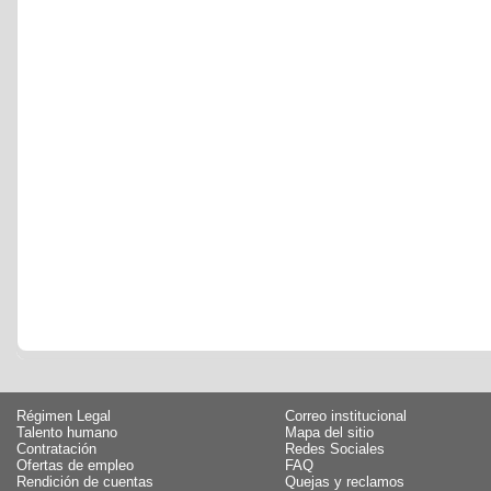
Régimen Legal
Correo institucional
Talento humano
Mapa del sitio
Contratación
Redes Sociales
Ofertas de empleo
FAQ
Rendición de cuentas
Quejas y reclamos