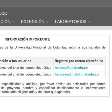
.co
ACIÓN
EXTENSIÓN
LABORATORIOS
INFORMACIÓN IMPORTANTE
es de la Universidad Nacional de Colombia, informa sus canales de
nción a los usuarios
Registro por correo electrónico
ravés del
chat
del correo electrónico
hermes@unal.edu.co
ravés del
chat
del correo electrónico
hermesext_nal@unal.edu.co
specificidad y análisis, por favor enviar las solicitudes por correo
 del proyecto, nombre y especificar detalladamente el inconveniente
 formulario diligenciado y del error que aparece).