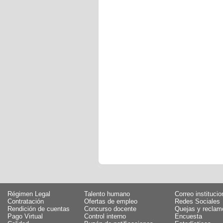
Régimen Legal
Talento humano
Correo institucio
Contratación
Ofertas de empleo
Redes Sociales
Rendición de cuentas
Concurso docente
Quejas y reclam
Pago Virtual
Control interno
Encuesta