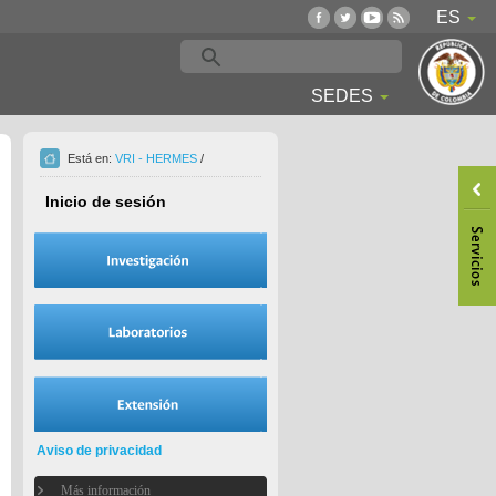
ES
SEDES
Está en:
VRI - HERMES
/
Inicio de sesión
Aviso de privacidad
Más información