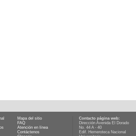
nal
Mapa del sitio
Contacto página web:
FAQ
Dirección Avenida El Dorado
os
Atención en línea
No. 44 A - 40
Contáctenos
Edif. Hemeroteca Nacional