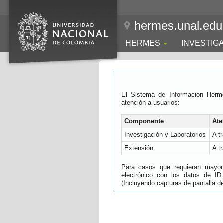
hermes.unal.edu
HERMES
INVESTIG
El Sistema de Información Herm
atención a usuarios:
Componente
Ate
Investigación y Laboratorios
A t
Extensión
A t
Para casos que requieran mayor e
electrónico con los datos de ID
(Incluyendo capturas de pantalla del