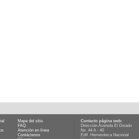
nal
Mapa del sitio
Contacto página web:
FAQ
Dirección Avenida El Dorado
os
Atención en línea
No. 44 A - 40
Contáctenos
Edif. Hemeroteca Nacional