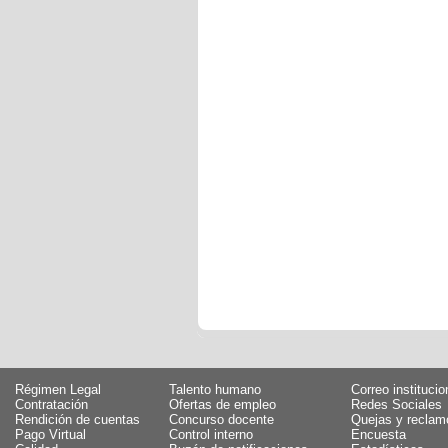
Régimen Legal
Talento humano
Correo institucio
Contratación
Ofertas de empleo
Redes Sociales
Rendición de cuentas
Concurso docente
Quejas y reclam
Pago Virtual
Control interno
Encuesta