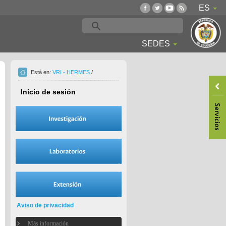
ES
SEDES
Está en:
VRI - HERMES
/
Inicio de sesión
Aviso de privacidad
Más información