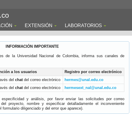
.co
ACIÓN
EXTENSIÓN
LABORATORIOS
INFORMACIÓN IMPORTANTE
es de la Universidad Nacional de Colombia, informa sus canales de
nción a los usuarios
Registro por correo electrónico
ravés del
chat
del correo electrónico
hermes@unal.edu.co
ravés del
chat
del correo electrónico
hermesext_nal@unal.edu.co
specificidad y análisis, por favor enviar las solicitudes por correo
 del proyecto, nombre y especificar detalladamente el inconveniente
 formulario diligenciado y del error que aparece).