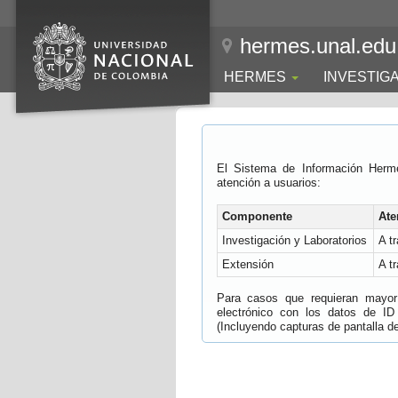
hermes.unal.edu
HERMES
INVESTIG
El Sistema de Información Herm
atención a usuarios:
Componente
Ate
Investigación y Laboratorios
A t
Extensión
A t
Para casos que requieran mayor e
electrónico con los datos de ID
(Incluyendo capturas de pantalla del