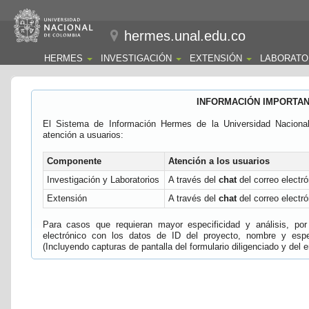
hermes.unal.edu.co
HERMES
INVESTIGACIÓN
EXTENSIÓN
LABORATO
INFORMACIÓN IMPORTA
El Sistema de Información Hermes de la Universidad Naciona
atención a usuarios:
Componente
Atención a los usuarios
Investigación y Laboratorios
A través del
chat
del correo electró
Extensión
A través del
chat
del correo electró
Para casos que requieran mayor especificidad y análisis, por 
electrónico con los datos de ID del proyecto, nombre y espec
(Incluyendo capturas de pantalla del formulario diligenciado y del e