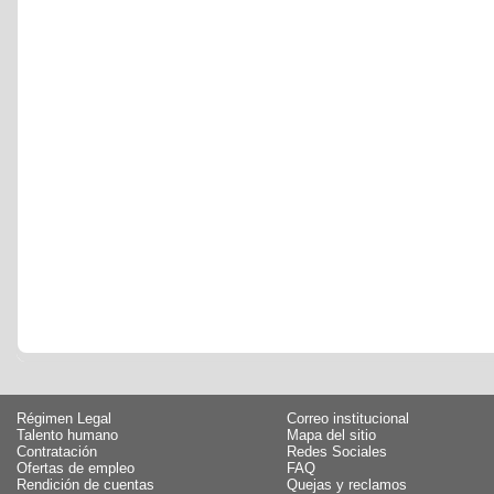
Régimen Legal
Correo institucional
Talento humano
Mapa del sitio
Contratación
Redes Sociales
Ofertas de empleo
FAQ
Rendición de cuentas
Quejas y reclamos