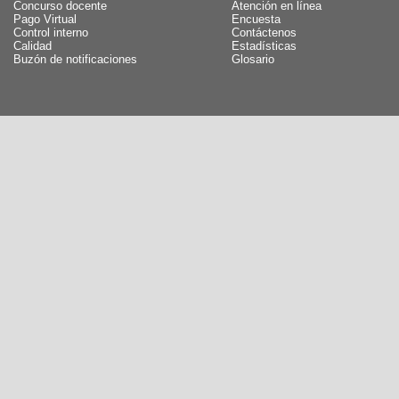
Concurso docente
Atención en línea
Pago Virtual
Encuesta
Control interno
Contáctenos
Calidad
Estadísticas
Buzón de notificaciones
Glosario