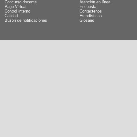
Concurso docente
Atención en línea
Pago Virtual
Encuesta
Control interno
Contáctenos
Calidad
Estadísticas
Buzón de notificaciones
Glosario