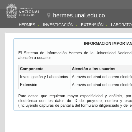
hermes.unal.edu.co
HERMES
INVESTIGACIÓN
EXTENSIÓN
LABORATO
INFORMACIÓN IMPORTA
El Sistema de Información Hermes de la Universidad Naciona
atención a usuarios:
Componente
Atención a los usuarios
Investigación y Laboratorios
A través del
chat
del correo electró
Extensión
A través del
chat
del correo electró
Para casos que requieran mayor especificidad y análisis, por 
electrónico con los datos de ID del proyecto, nombre y espec
(Incluyendo capturas de pantalla del formulario diligenciado y del e