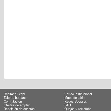
Régimen Legal
Correo institucional
Talento humano
Mapa del sitio
Contratación
Redes Sociales
Ofertas de empleo
FAQ
Rendición de cuentas
Quejas y reclamos