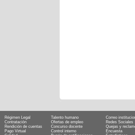
Régimen Legal
Talento humano
Correo institucio
Contratación
Ofertas de empleo
Redes Sociales
Rendición de cuentas
Concurso docente
Quejas y reclam
Pago Virtual
Control interno
Encuesta