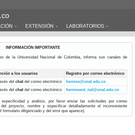
.co
ACIÓN
EXTENSIÓN
LABORATORIOS
INFORMACIÓN IMPORTANTE
es de la Universidad Nacional de Colombia, informa sus canales de
nción a los usuarios
Registro por correo electrónico
ravés del
chat
del correo electrónico
hermes@unal.edu.co
ravés del
chat
del correo electrónico
hermesext_nal@unal.edu.co
specificidad y análisis, por favor enviar las solicitudes por correo
 del proyecto, nombre y especificar detalladamente el inconveniente
 formulario diligenciado y del error que aparece).