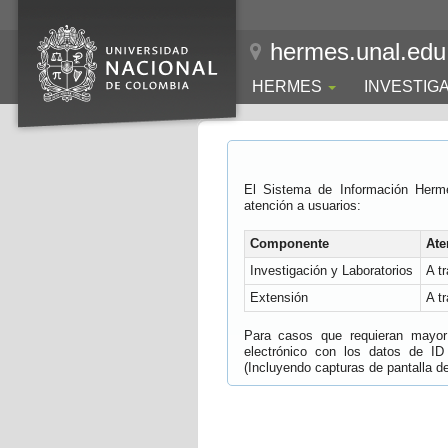
hermes.unal.edu
HERMES
INVESTIG
El Sistema de Información Herm
atención a usuarios:
Componente
Ate
Investigación y Laboratorios
A t
Extensión
A t
Para casos que requieran mayor e
electrónico con los datos de ID
(Incluyendo capturas de pantalla del