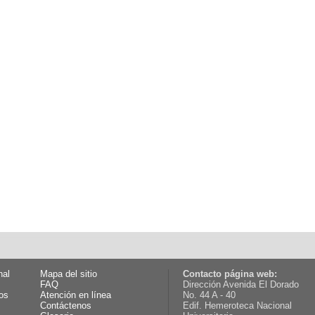
nal
Mapa del sitio
Contacto página web:
FAQ
Dirección Avenida El Dorado
os
Atención en línea
No. 44 A - 40
Contáctenos
Edif. Hemeroteca Nacional