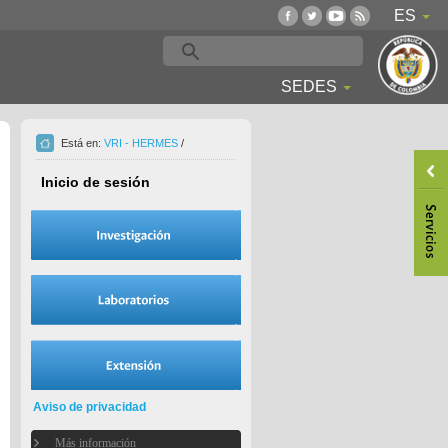
ES
SEDES
Está en:
VRI - HERMES
/
Inicio de sesión
Aviso de privacidad
Más información