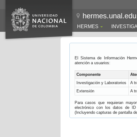
hermes.unal.edu
HERMES
INVESTIG
El Sistema de Información Herm
atención a usuarios:
Componente
Ate
Investigación y Laboratorios
A t
Extensión
A t
Para casos que requieran mayor e
electrónico con los datos de ID
(Incluyendo capturas de pantalla del