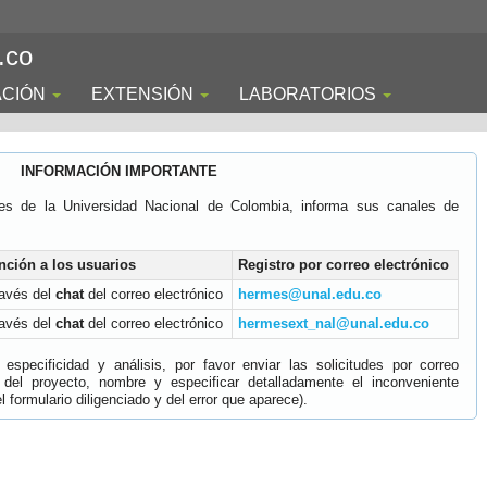
.co
ACIÓN
EXTENSIÓN
LABORATORIOS
INFORMACIÓN IMPORTANTE
es de la Universidad Nacional de Colombia, informa sus canales de
nción a los usuarios
Registro por correo electrónico
ravés del
chat
del correo electrónico
hermes@unal.edu.co
ravés del
chat
del correo electrónico
hermesext_nal@unal.edu.co
specificidad y análisis, por favor enviar las solicitudes por correo
 del proyecto, nombre y especificar detalladamente el inconveniente
 formulario diligenciado y del error que aparece).