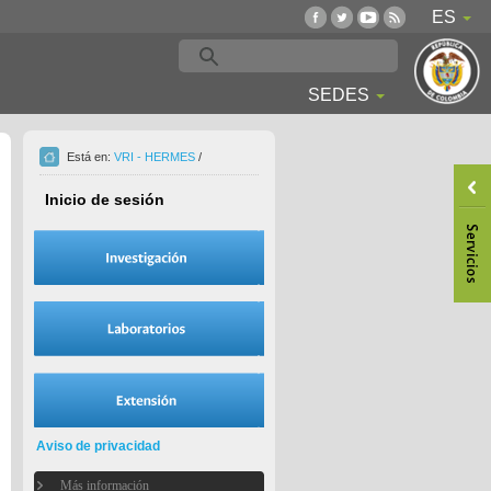
ES
SEDES
Está en:
VRI - HERMES
/
Inicio de sesión
Aviso de privacidad
Más información