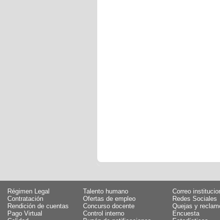
Régimen Legal
Talento humano
Correo institucio
Contratación
Ofertas de empleo
Redes Sociales
Rendición de cuentas
Concurso docente
Quejas y reclam
Pago Virtual
Control interno
Encuesta