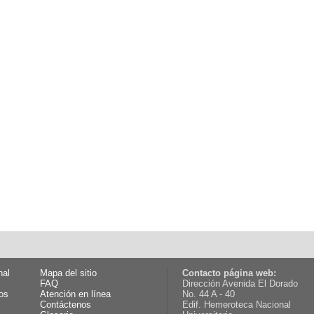
nal
Mapa del sitio
Contacto página web:
FAQ
Dirección Avenida El Dorado
os
Atención en línea
No. 44 A - 40
Contáctenos
Edif. Hemeroteca Nacional