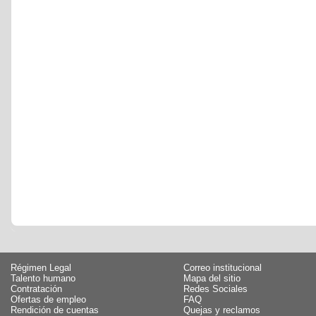
Régimen Legal
Correo institucional
Talento humano
Mapa del sitio
Contratación
Redes Sociales
Ofertas de empleo
FAQ
Rendición de cuentas
Quejas y reclamos