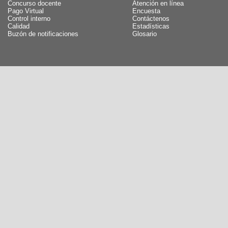
Concurso docente
Atención en línea
Pago Virtual
Encuesta
Control interno
Contáctenos
Calidad
Estadísticas
Buzón de notificaciones
Glosario