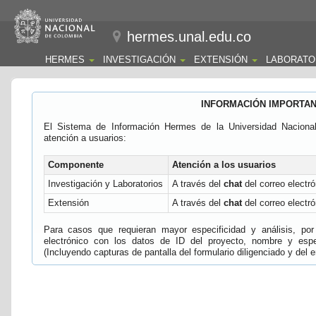
hermes.unal.edu.co
HERMES
INVESTIGACIÓN
EXTENSIÓN
LABORATO
INFORMACIÓN IMPORTA
El Sistema de Información Hermes de la Universidad Naciona
atención a usuarios:
Componente
Atención a los usuarios
Investigación y Laboratorios
A través del
chat
del correo electró
Extensión
A través del
chat
del correo electró
Para casos que requieran mayor especificidad y análisis, por 
electrónico con los datos de ID del proyecto, nombre y espec
(Incluyendo capturas de pantalla del formulario diligenciado y del e