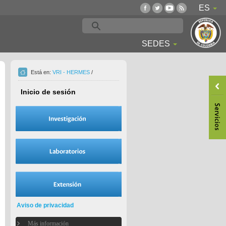
ES
SEDES
Está en:
VRI - HERMES
/
Inicio de sesión
Aviso de privacidad
Más información