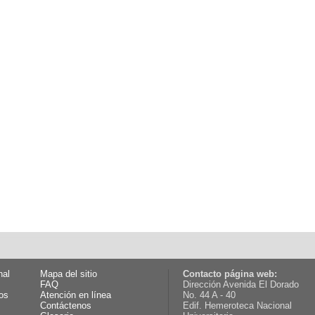
nal
Mapa del sitio
Contacto página web:
FAQ
Dirección Avenida El Dorado
os
Atención en línea
No. 44 A - 40
Contáctenos
Edif. Hemeroteca Nacional