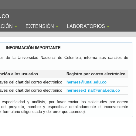
.co
ACIÓN
EXTENSIÓN
LABORATORIOS
INFORMACIÓN IMPORTANTE
es de la Universidad Nacional de Colombia, informa sus canales de
nción a los usuarios
Registro por correo electrónico
ravés del
chat
del correo electrónico
hermes@unal.edu.co
ravés del
chat
del correo electrónico
hermesext_nal@unal.edu.co
specificidad y análisis, por favor enviar las solicitudes por correo
 del proyecto, nombre y especificar detalladamente el inconveniente
 formulario diligenciado y del error que aparece).