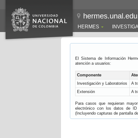
hermes.unal.edu
HERMES
INVESTIG
El Sistema de Información Herm
atención a usuarios:
Componente
Ate
Investigación y Laboratorios
A t
Extensión
A t
Para casos que requieran mayor e
electrónico con los datos de ID
(Incluyendo capturas de pantalla del