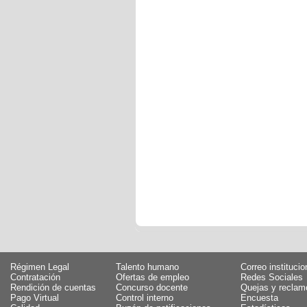
Régimen Legal
Talento humano
Correo institucio
Contratación
Ofertas de empleo
Redes Sociales
Rendición de cuentas
Concurso docente
Quejas y reclam
Pago Virtual
Control interno
Encuesta