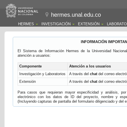
hermes.unal.edu.co
HERMES
INVESTIGACIÓN
EXTENSIÓN
LABORATO
INFORMACIÓN IMPORTA
El Sistema de Información Hermes de la Universidad Naciona
atención a usuarios:
Componente
Atención a los usuarios
Investigación y Laboratorios
A través del
chat
del correo electró
Extensión
A través del
chat
del correo electró
Para casos que requieran mayor especificidad y análisis, por 
electrónico con los datos de ID del proyecto, nombre y espec
(Incluyendo capturas de pantalla del formulario diligenciado y del e