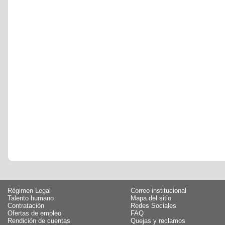
Régimen Legal
Correo institucional
Talento humano
Mapa del sitio
Contratación
Redes Sociales
Ofertas de empleo
FAQ
Rendición de cuentas
Quejas y reclamos