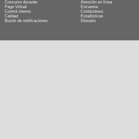
Concurso docente
Atención en línea
Pago Virtual
Encuesta
Control interno
Contáctenos
Calidad
Estadísticas
Buzón de notificaciones
Glosario