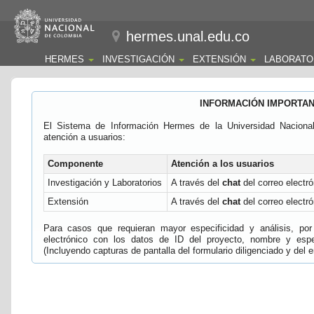
hermes.unal.edu.co
HERMES
INVESTIGACIÓN
EXTENSIÓN
LABORATO
INFORMACIÓN IMPORTA
El Sistema de Información Hermes de la Universidad Naciona
atención a usuarios:
Componente
Atención a los usuarios
Investigación y Laboratorios
A través del
chat
del correo electró
Extensión
A través del
chat
del correo electró
Para casos que requieran mayor especificidad y análisis, por 
electrónico con los datos de ID del proyecto, nombre y espec
(Incluyendo capturas de pantalla del formulario diligenciado y del e