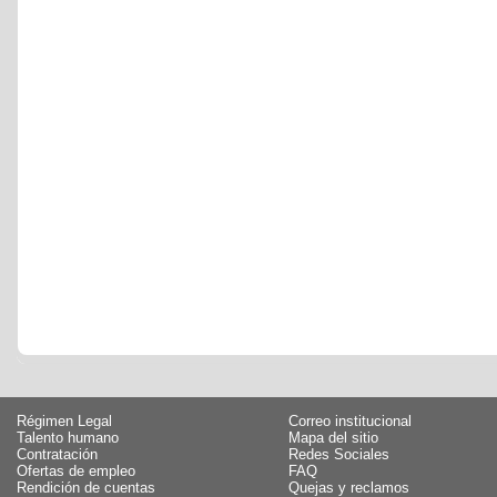
Régimen Legal
Correo institucional
Talento humano
Mapa del sitio
Contratación
Redes Sociales
Ofertas de empleo
FAQ
Rendición de cuentas
Quejas y reclamos