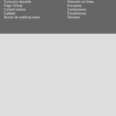
Concurso docente
Atención en línea
Pago Virtual
Encuesta
Control interno
Contáctenos
Calidad
Estadísticas
Buzón de notificaciones
Glosario