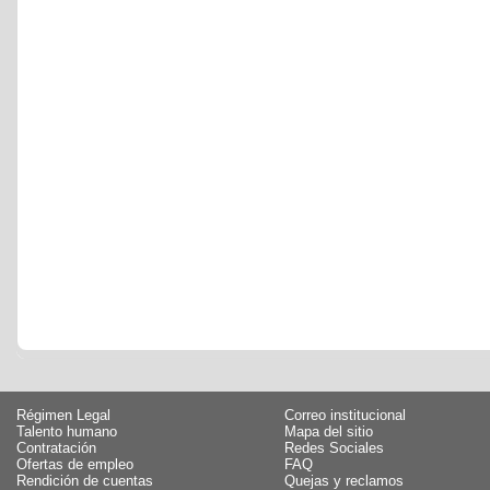
Régimen Legal
Correo institucional
Talento humano
Mapa del sitio
Contratación
Redes Sociales
Ofertas de empleo
FAQ
Rendición de cuentas
Quejas y reclamos