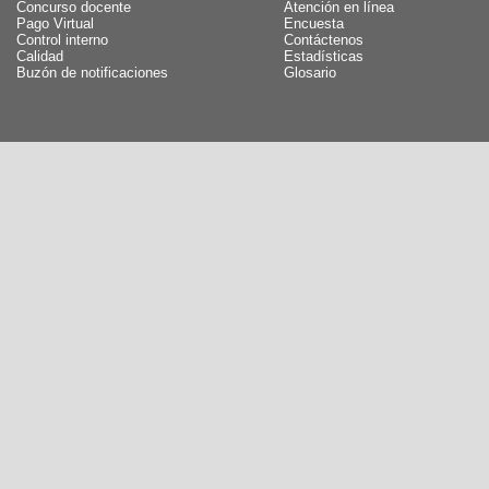
Concurso docente
Atención en línea
Pago Virtual
Encuesta
Control interno
Contáctenos
Calidad
Estadísticas
Buzón de notificaciones
Glosario