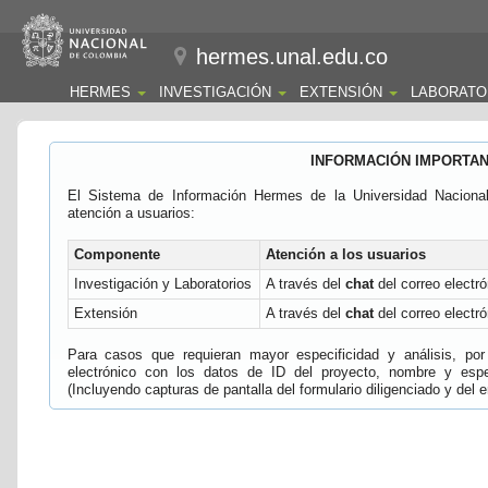
hermes.unal.edu.co
HERMES
INVESTIGACIÓN
EXTENSIÓN
LABORATO
INFORMACIÓN IMPORTA
El Sistema de Información Hermes de la Universidad Naciona
atención a usuarios:
Componente
Atención a los usuarios
Investigación y Laboratorios
A través del
chat
del correo electró
Extensión
A través del
chat
del correo electró
Para casos que requieran mayor especificidad y análisis, por 
electrónico con los datos de ID del proyecto, nombre y espec
(Incluyendo capturas de pantalla del formulario diligenciado y del e