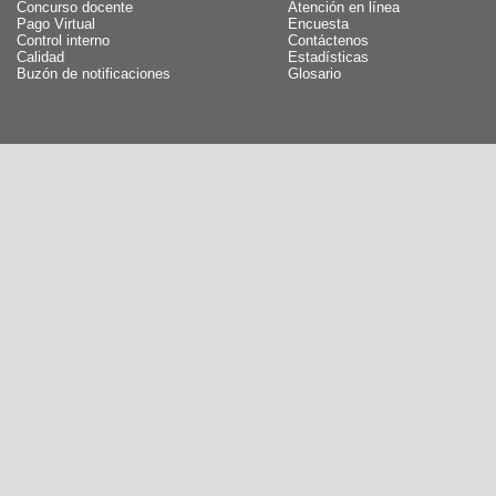
Concurso docente
Atención en línea
Pago Virtual
Encuesta
Control interno
Contáctenos
Calidad
Estadísticas
Buzón de notificaciones
Glosario