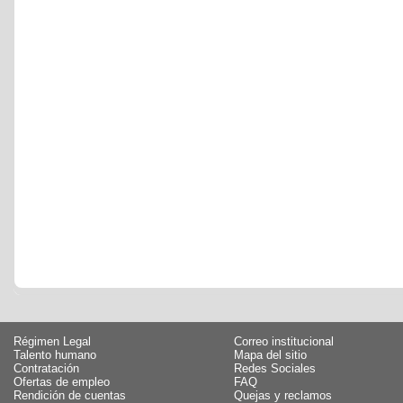
Régimen Legal
Correo institucional
Talento humano
Mapa del sitio
Contratación
Redes Sociales
Ofertas de empleo
FAQ
Rendición de cuentas
Quejas y reclamos