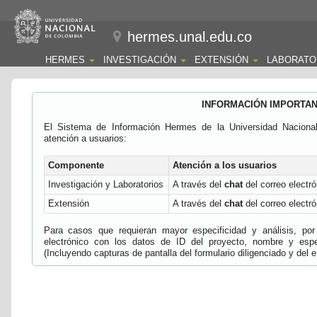
hermes.unal.edu.co
HERMES
INVESTIGACIÓN
EXTENSIÓN
LABORATO
INFORMACIÓN IMPORTA
El Sistema de Información Hermes de la Universidad Naciona
atención a usuarios:
Componente
Atención a los usuarios
Investigación y Laboratorios
A través del
chat
del correo electró
Extensión
A través del
chat
del correo electró
Para casos que requieran mayor especificidad y análisis, por 
electrónico con los datos de ID del proyecto, nombre y espec
(Incluyendo capturas de pantalla del formulario diligenciado y del e