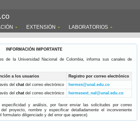
.co
ACIÓN
EXTENSIÓN
LABORATORIOS
INFORMACIÓN IMPORTANTE
es de la Universidad Nacional de Colombia, informa sus canales de
nción a los usuarios
Registro por correo electrónico
ravés del
chat
del correo electrónico
hermes@unal.edu.co
ravés del
chat
del correo electrónico
hermesext_nal@unal.edu.co
specificidad y análisis, por favor enviar las solicitudes por correo
 del proyecto, nombre y especificar detalladamente el inconveniente
 formulario diligenciado y del error que aparece).