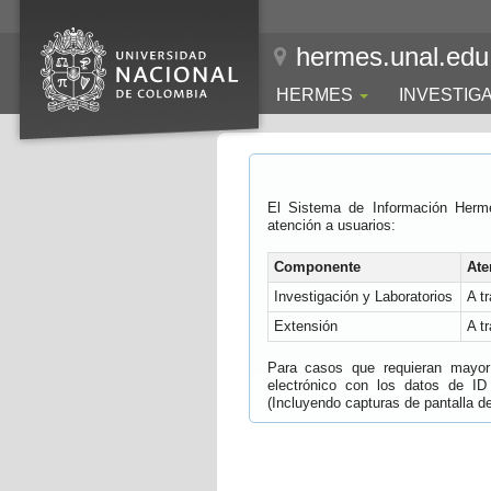
hermes.unal.edu
HERMES
INVESTIG
El Sistema de Información Herm
atención a usuarios:
Componente
Ate
Investigación y Laboratorios
A t
Extensión
A t
Para casos que requieran mayor e
electrónico con los datos de ID
(Incluyendo capturas de pantalla del