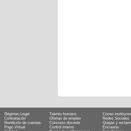
Régimen Legal
Talento humano
Correo institucio
Contratación
Ofertas de empleo
Redes Sociales
Rendición de cuentas
Concurso docente
Quejas y reclam
Pago Virtual
Control interno
Encuesta