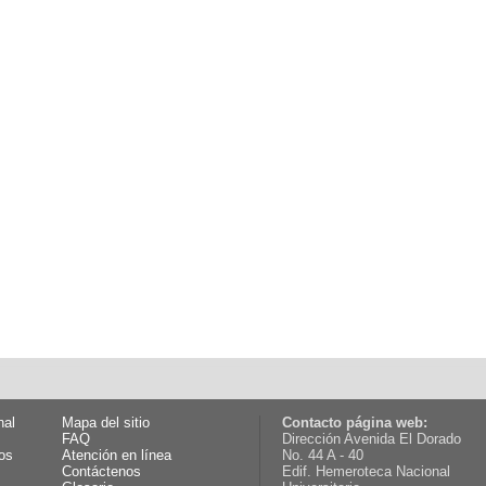
nal
Mapa del sitio
Contacto página web:
FAQ
Dirección Avenida El Dorado
os
Atención en línea
No. 44 A - 40
Contáctenos
Edif. Hemeroteca Nacional