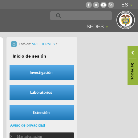
ES
SEDES
Está en:
VRI - HERMES
/
Inicio de sesión
Aviso de privacidad
Más información