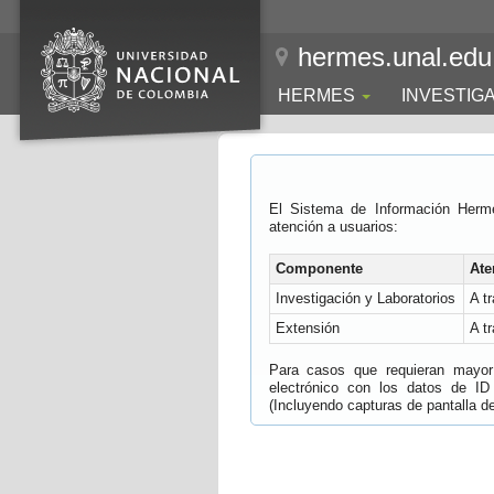
hermes.unal.edu
HERMES
INVESTIG
El Sistema de Información Herm
atención a usuarios:
Componente
Ate
Investigación y Laboratorios
A t
Extensión
A t
Para casos que requieran mayor e
electrónico con los datos de ID
(Incluyendo capturas de pantalla del