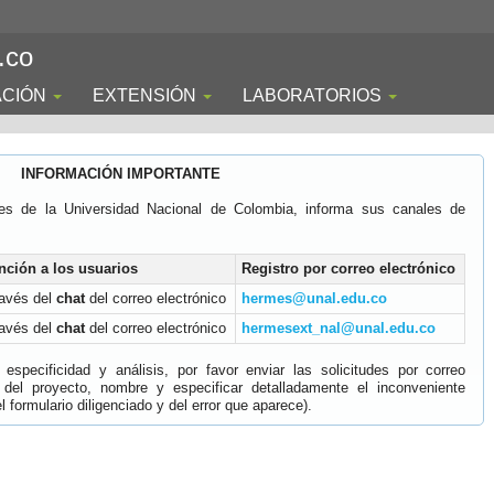
.co
ACIÓN
EXTENSIÓN
LABORATORIOS
INFORMACIÓN IMPORTANTE
es de la Universidad Nacional de Colombia, informa sus canales de
nción a los usuarios
Registro por correo electrónico
ravés del
chat
del correo electrónico
hermes@unal.edu.co
ravés del
chat
del correo electrónico
hermesext_nal@unal.edu.co
specificidad y análisis, por favor enviar las solicitudes por correo
 del proyecto, nombre y especificar detalladamente el inconveniente
 formulario diligenciado y del error que aparece).