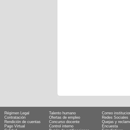
Régimen Legal
Talento humano
Correo institucio
Contratación
Ofertas de empleo
Redes Sociales
Rendición de cuentas
Concurso docente
Quejas y reclam
Pago Virtual
Control interno
Encuesta