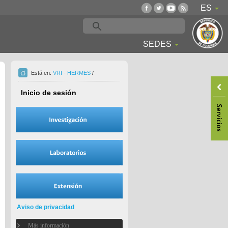
ES
SEDES
Está en:
VRI - HERMES
/
Inicio de sesión
Aviso de privacidad
Más información