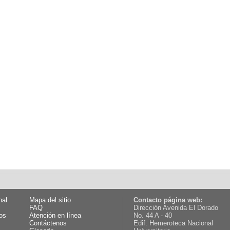
nal
Mapa del sitio
Contacto página web:
FAQ
Dirección Avenida El Dorado
os
Atención en línea
No. 44 A - 40
Contáctenos
Edif. Hemeroteca Nacional