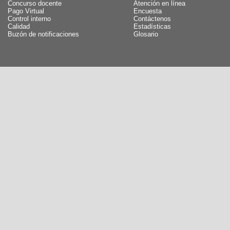
Concurso docente
Atención en línea
Pago Virtual
Encuesta
Control interno
Contáctenos
Calidad
Estadísticas
Buzón de notificaciones
Glosario