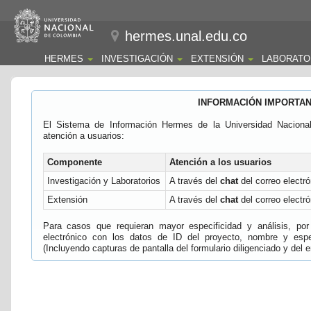
hermes.unal.edu.co
HERMES
INVESTIGACIÓN
EXTENSIÓN
LABORATO
INFORMACIÓN IMPORTA
El Sistema de Información Hermes de la Universidad Naciona
atención a usuarios:
Componente
Atención a los usuarios
Investigación y Laboratorios
A través del
chat
del correo electró
Extensión
A través del
chat
del correo electró
Para casos que requieran mayor especificidad y análisis, por 
electrónico con los datos de ID del proyecto, nombre y espec
(Incluyendo capturas de pantalla del formulario diligenciado y del e