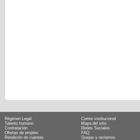
Régimen Legal
Correo institucional
Talento humano
Mapa del sitio
Contratación
Redes Sociales
Ofertas de empleo
FAQ
Rendición de cuentas
Quejas y reclamos