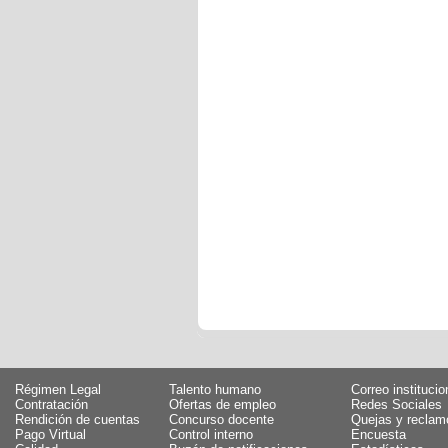
Régimen Legal
Talento humano
Correo institucio
Contratación
Ofertas de empleo
Redes Sociales
Rendición de cuentas
Concurso docente
Quejas y reclam
Pago Virtual
Control interno
Encuesta