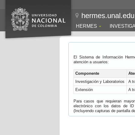
hermes.unal.edu
HERMES
INVESTIG
El Sistema de Información Herm
atención a usuarios:
Componente
Ate
Investigación y Laboratorios
A t
Extensión
A t
Para casos que requieran mayor e
electrónico con los datos de ID
(Incluyendo capturas de pantalla del