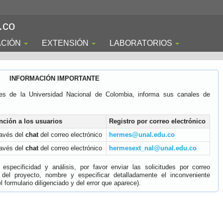
.co
ACIÓN
EXTENSIÓN
LABORATORIOS
INFORMACIÓN IMPORTANTE
es de la Universidad Nacional de Colombia, informa sus canales de
nción a los usuarios
Registro por correo electrónico
ravés del
chat
del correo electrónico
hermes@unal.edu.co
ravés del
chat
del correo electrónico
hermesext_nal@unal.edu.co
specificidad y análisis, por favor enviar las solicitudes por correo
 del proyecto, nombre y especificar detalladamente el inconveniente
 formulario diligenciado y del error que aparece).