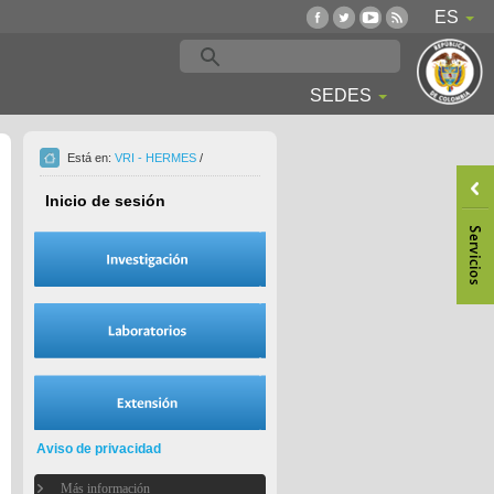
ES
SEDES
Está en:
VRI - HERMES
/
Inicio de sesión
Aviso de privacidad
Más información