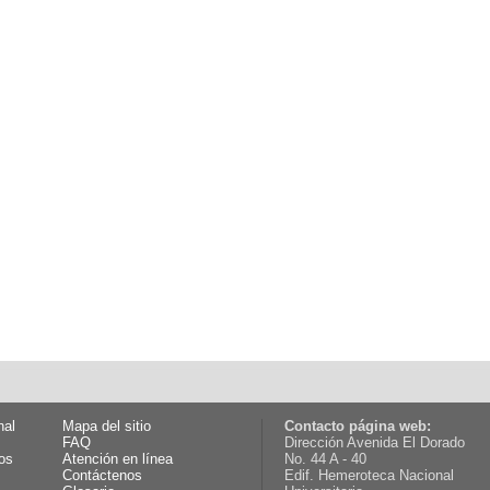
nal
Mapa del sitio
Contacto página web:
FAQ
Dirección Avenida El Dorado
os
Atención en línea
No. 44 A - 40
Contáctenos
Edif. Hemeroteca Nacional