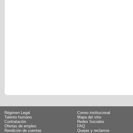
Régimen Legal
Correo institucional
Talento humano
Mapa del sitio
Contratación
Redes Sociales
Ofertas de empleo
FAQ
Rendición de cuentas
Quejas y reclamos