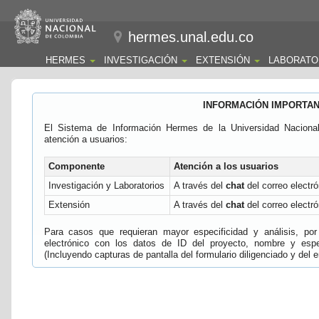
hermes.unal.edu.co
HERMES
INVESTIGACIÓN
EXTENSIÓN
LABORATO
INFORMACIÓN IMPORTA
El Sistema de Información Hermes de la Universidad Naciona
atención a usuarios:
Componente
Atención a los usuarios
Investigación y Laboratorios
A través del
chat
del correo electró
Extensión
A través del
chat
del correo electró
Para casos que requieran mayor especificidad y análisis, por 
electrónico con los datos de ID del proyecto, nombre y espec
(Incluyendo capturas de pantalla del formulario diligenciado y del e