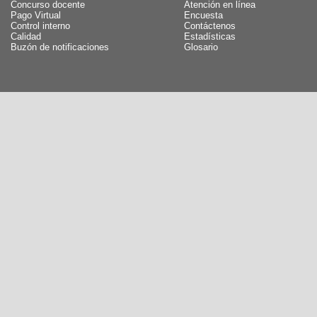
Concurso docente
Atención en línea
Pago Virtual
Encuesta
Control interno
Contáctenos
Calidad
Estadísticas
Buzón de notificaciones
Glosario