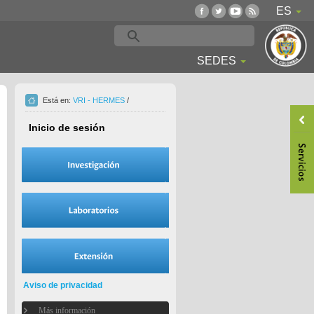
ES
SEDES
Está en:
VRI - HERMES
/
Inicio de sesión
Aviso de privacidad
Más información