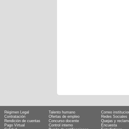
Régimen Legal
Talento humano
Correo institucio
Contratación
Ofertas de empleo
Redes Sociales
Rendición de cuentas
Concurso docente
Quejas y reclam
Pago Virtual
Control interno
Encuesta