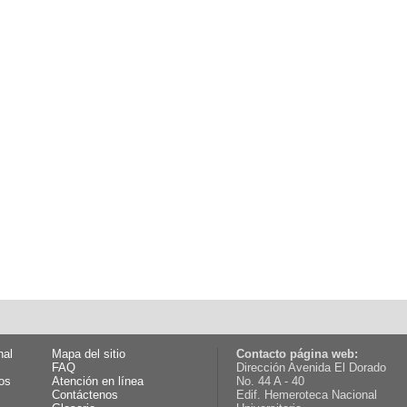
nal
Mapa del sitio
Contacto página web:
FAQ
Dirección Avenida El Dorado
os
Atención en línea
No. 44 A - 40
Contáctenos
Edif. Hemeroteca Nacional