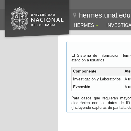
hermes.unal.edu
HERMES
INVESTIG
El Sistema de Información Herm
atención a usuarios:
Componente
Ate
Investigación y Laboratorios
A t
Extensión
A t
Para casos que requieran mayor e
electrónico con los datos de ID
(Incluyendo capturas de pantalla del