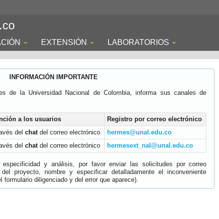
.co
ACIÓN
EXTENSIÓN
LABORATORIOS
INFORMACIÓN IMPORTANTE
es de la Universidad Nacional de Colombia, informa sus canales de
nción a los usuarios
Registro por correo electrónico
ravés del
chat
del correo electrónico
hermes@unal.edu.co
ravés del
chat
del correo electrónico
hermesext_nal@unal.edu.co
specificidad y análisis, por favor enviar las solicitudes por correo
 del proyecto, nombre y especificar detalladamente el inconveniente
 formulario diligenciado y del error que aparece).