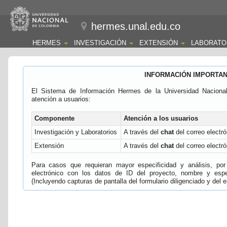
hermes.unal.edu.co
HERMES
INVESTIGACIÓN
EXTENSIÓN
LABORATO
INFORMACIÓN IMPORTA
El Sistema de Información Hermes de la Universidad Naciona
atención a usuarios:
Componente
Atención a los usuarios
Investigación y Laboratorios
A través del
chat
del correo electró
Extensión
A través del
chat
del correo electró
Para casos que requieran mayor especificidad y análisis, por 
electrónico con los datos de ID del proyecto, nombre y espec
(Incluyendo capturas de pantalla del formulario diligenciado y del e