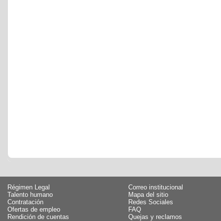
Régimen Legal
Correo institucional
Talento humano
Mapa del sitio
Contratación
Redes Sociales
Ofertas de empleo
FAQ
Rendición de cuentas
Quejas y reclamos