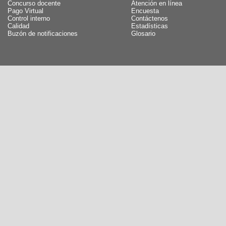
Concurso docente
Atención en línea
Pago Virtual
Encuesta
Control interno
Contáctenos
Calidad
Estadísticas
Buzón de notificaciones
Glosario