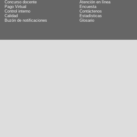
Concurso docente
Atención en línea
Pago Virtual
Encuesta
Control interno
Contáctenos
Calidad
Estadísticas
Buzón de notificaciones
Glosario