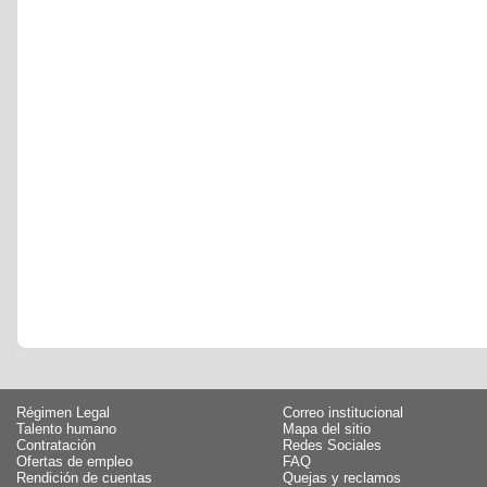
Régimen Legal
Correo institucional
Talento humano
Mapa del sitio
Contratación
Redes Sociales
Ofertas de empleo
FAQ
Rendición de cuentas
Quejas y reclamos