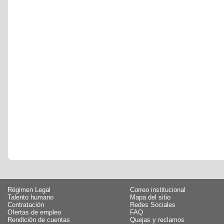
Régimen Legal
Correo institucional
Talento humano
Mapa del sitio
Contratación
Redes Sociales
Ofertas de empleo
FAQ
Rendición de cuentas
Quejas y reclamos