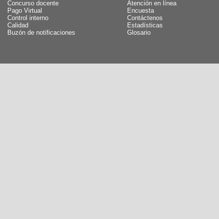
Concurso docente
Atención en línea
Pago Virtual
Encuesta
Control interno
Contáctenos
Calidad
Estadísticas
Buzón de notificaciones
Glosario