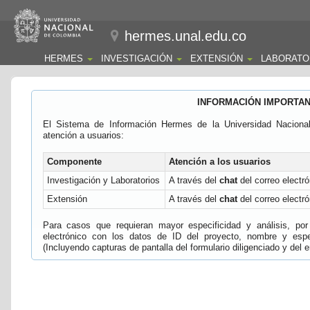
hermes.unal.edu.co
HERMES
INVESTIGACIÓN
EXTENSIÓN
LABORATO
INFORMACIÓN IMPORTA
El Sistema de Información Hermes de la Universidad Naciona
atención a usuarios:
Componente
Atención a los usuarios
Investigación y Laboratorios
A través del
chat
del correo electró
Extensión
A través del
chat
del correo electró
Para casos que requieran mayor especificidad y análisis, por 
electrónico con los datos de ID del proyecto, nombre y espec
(Incluyendo capturas de pantalla del formulario diligenciado y del e