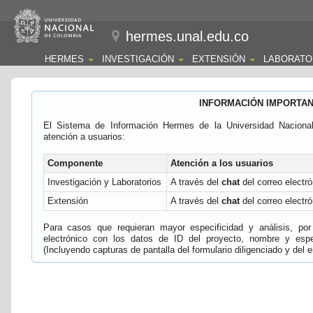
hermes.unal.edu.co
HERMES
INVESTIGACIÓN
EXTENSIÓN
LABORATO
INFORMACIÓN IMPORTA
El Sistema de Información Hermes de la Universidad Naciona
atención a usuarios:
Componente
Atención a los usuarios
Investigación y Laboratorios
A través del
chat
del correo electró
Extensión
A través del
chat
del correo electró
Para casos que requieran mayor especificidad y análisis, por 
electrónico con los datos de ID del proyecto, nombre y espec
(Incluyendo capturas de pantalla del formulario diligenciado y del e