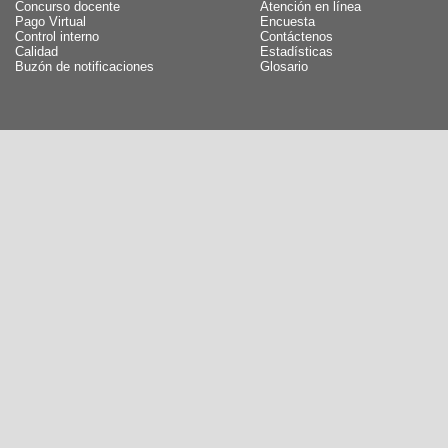
Concurso docente
Atención en línea
Pago Virtual
Encuesta
Control interno
Contáctenos
Calidad
Estadísticas
Buzón de notificaciones
Glosario