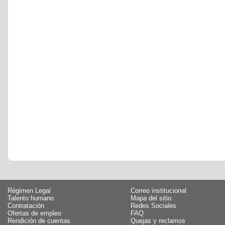
Régimen Legal
Correo institucional
Talento humano
Mapa del sitio
Contratación
Redes Sociales
Ofertas de empleo
FAQ
Rendición de cuentas
Quejas y reclamos