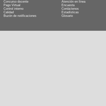
Concurso docente
Atención en línea
Pago Virtual
Encuesta
Control interno
Contáctenos
Calidad
Estadísticas
Buzón de notificaciones
Glosario