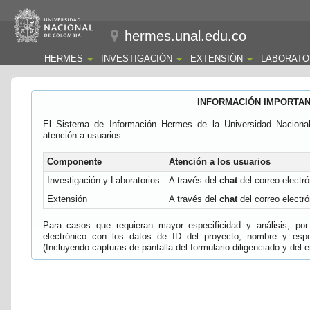
hermes.unal.edu.co
HERMES
INVESTIGACIÓN
EXTENSIÓN
LABORATO
INFORMACIÓN IMPORTA
El Sistema de Información Hermes de la Universidad Naciona
atención a usuarios:
Componente
Atención a los usuarios
Investigación y Laboratorios
A través del
chat
del correo electró
Extensión
A través del
chat
del correo electró
Para casos que requieran mayor especificidad y análisis, por 
electrónico con los datos de ID del proyecto, nombre y espec
(Incluyendo capturas de pantalla del formulario diligenciado y del e