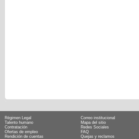
Régimen Legal
Correo institucional
Talento humano
Mapa del sitio
Contratación
Redes Sociales
Ofertas de empleo
FAQ
Rendición de cuentas
Quejas y reclamos