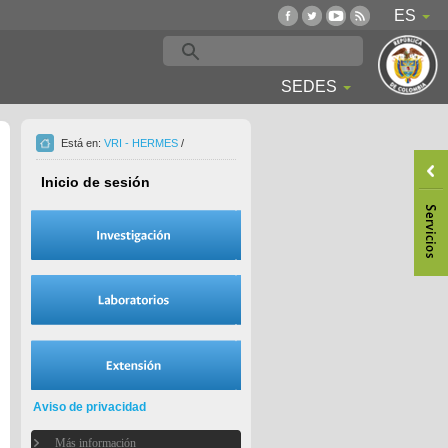
ES
SEDES
Está en:
VRI - HERMES
/
Inicio de sesión
Aviso de privacidad
Más información