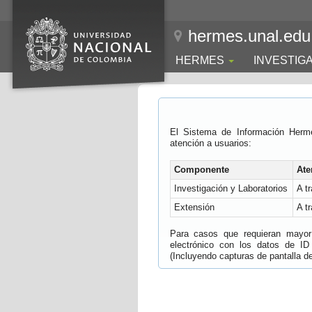
hermes.unal.edu
HERMES
INVESTIG
El Sistema de Información Herm
atención a usuarios:
Componente
Ate
Investigación y Laboratorios
A t
Extensión
A t
Para casos que requieran mayor e
electrónico con los datos de ID
(Incluyendo capturas de pantalla del