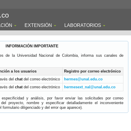
.co
ACIÓN
EXTENSIÓN
LABORATORIOS
INFORMACIÓN IMPORTANTE
es de la Universidad Nacional de Colombia, informa sus canales de
nción a los usuarios
Registro por correo electrónico
ravés del
chat
del correo electrónico
hermes@unal.edu.co
ravés del
chat
del correo electrónico
hermesext_nal@unal.edu.co
specificidad y análisis, por favor enviar las solicitudes por correo
 del proyecto, nombre y especificar detalladamente el inconveniente
 formulario diligenciado y del error que aparece).