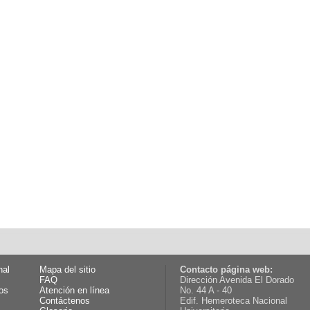
nal
Mapa del sitio
Contacto página web:
FAQ
Dirección Avenida El Dorado
os
Atención en línea
No. 44 A - 40
Contáctenos
Edif. Hemeroteca Nacional